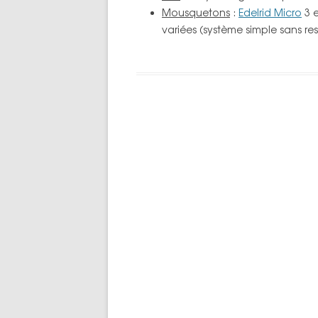
Mousquetons
:
Edelrid Micro
3 e
TOPOS PAR 
variées (système simple sans res