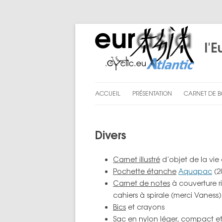
l'E
ACCUEIL
PRÉSENTATION
CARNET DE 
LE PROJET
PRÉPARATI
Divers
NOUS
CHAPITRE I
CHAPITRE II
Carnet illustré
d’objet de la vie
Pochette étanche
Aquapac
(2
CHAPITRE III
Carnet de notes
à couverture r
cahiers à spirale (merci Vaness)
ENGLISH SU
Bics
et crayons
LES BILANS D
Sac
en nylon léger, compact et 