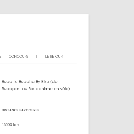
E
CONCOURS
|
LE RETOUR
AN DU SITE
EXPLICATIONS
Buda to Buddha By Bike (de
ARTICLES « CONCOURS »
Budapest au Bouddhisme en vélo)
DISTANCE PARCOURUE
13005 km