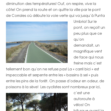
diminution des températures! Ouf, on respire, vive la
côte! On prend la route et on quitte la ville par le pont
de Corrales où débute la voie verte qui va jusqu’à Punta
Umbria!
Sur le
pont, on reçoit un
peu plus que ce
qu’on
demandait, un
magnifique vent
de face qui nous
freine mais c’est
tellement bon qu’on ne refuse pas! La « carril bici » est
impeccable et serpente entre les « bassins à sel » puis
entre les pins de la forêt. On passe d’odeur en odeur, de
poissons à la sève! Les cyclistes sont nombreux par ici,
c’est une
autoroute à
vélos! On
bifurque avant la