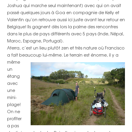
Joshua qui marche seul maintenant) avec qui on avait
passé quelques jours à Goa en compagnie de Kelly et
Valentin qu’on retrouve aussi ici juste avant leur retour en
Belgique! Ils gagnent dès lors la palme des rencontres
dans le plus de pays différents avec 5 pays (Inde, Népal,
Maroc, Espagne, Portugal).
Aterra, c’est un lieu plutôt zen et très nature où Francisco
a fait beaucoup lui-même.
Le terrain est énorme, il y a
même
un
étang
avec
une
mini-
plage!
On ne
profiter
a pas