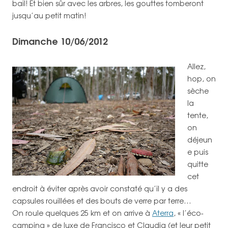
bail! Et bien sûr avec les arbres, les gouttes tomberont
jusqu’au petit matin!
Dimanche 10/06/2012
Allez,
hop, on
sèche
la
tente,
on
déjeun
e puis
quitte
cet
endroit à éviter après avoir constaté qu’il y a des
capsules rouillées et des bouts de verre par terre…
On roule quelques 25 km et on arrive à
Aterra
, « l’éco-
camping » de luxe de Francisco et Claudia (et leur petit