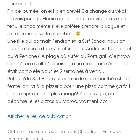
cervicales).
Fin de journée, on est bien crevé! Ça change du vélo!
J’avais peur qu’Elodie abandonne trop vite mais elle a
tenu le choc même si elle préfère prendre la vague et
rester couché sur la planche…
Une fille qui connaît l’endroit et la Surf School nous dit
qu’on a bien fait de s’arrêter ici car André est très bon et
qu’à Peniche (LA plage où surfer au Portugal) c’est trop
bondé, on avait d’ailleurs reçu un mail d’une école qui
était complète pour les 2 semaines à venir…
Retour à la Surf House et comme le supermarché est déjà
fermé, on ira à la pizzeria pour une pizza comme ça fait
longtemps qu’on a plus mangé! Au passage, on
déconseille les pizzas au Maroc, vraiment bof!
Afficher le lieu de publication
Cette entrée a été publiée dans
Chapitre III
,
En route
,
Portugal
le
13 juin 2012
.