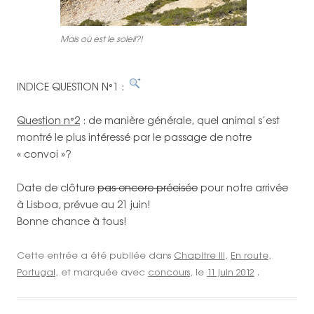
Mais où est le soleil?!
INDICE QUESTION N°1 :
Question n°2
: de manière générale, quel animal s’est
montré le plus intéressé par le passage de notre
« convoi »?
Date de clôture
pas encore précisée
pour notre arrivée
à Lisboa, prévue au 21 juin!
Bonne chance à tous!
Cette entrée a été publiée dans
Chapitre III
,
En route
,
Portugal
, et marquée avec
concours
, le
11 juin 2012
.