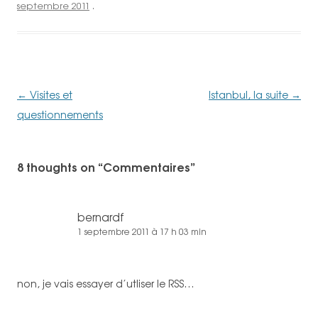
septembre 2011
.
Navigation
←
Visites et
Istanbul, la suite
→
des
questionnements
articles
8 thoughts on “
Commentaires
”
bernardf
1 septembre 2011 à 17 h 03 min
non, je vais essayer d’utliser le RSS…