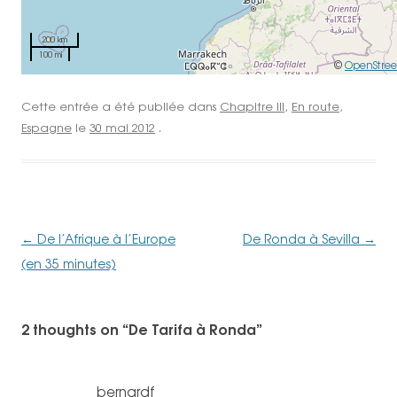
200 km
100 mi
©
OpenStre
Cette entrée a été publiée dans
Chapitre III
,
En route
,
Espagne
le
30 mai 2012
.
Navigation
←
De l’Afrique à l’Europe
De Ronda à Sevilla
→
des
(en 35 minutes)
articles
2 thoughts on “
De Tarifa à Ronda
”
bernardf