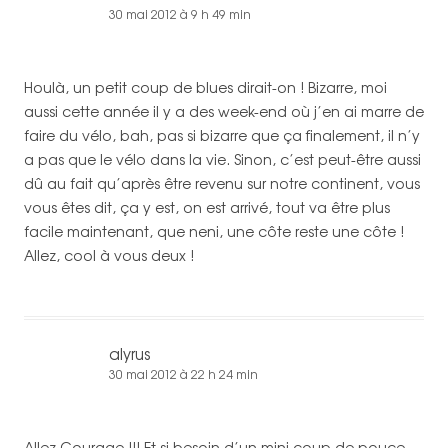
30 mai 2012 à 9 h 49 min
Houlà, un petit coup de blues dirait-on ! Bizarre, moi
aussi cette année il y a des week-end où j’en ai marre de
faire du vélo, bah, pas si bizarre que ça finalement, il n’y
a pas que le vélo dans la vie. Sinon, c’est peut-être aussi
dû au fait qu’après être revenu sur notre continent, vous
vous êtes dit, ça y est, on est arrivé, tout va être plus
facile maintenant, que neni, une côte reste une côte !
Allez, cool à vous deux !
alyrus
30 mai 2012 à 22 h 24 min
Allez Courage !!! Et si besoin d’un mini coup de pouce,