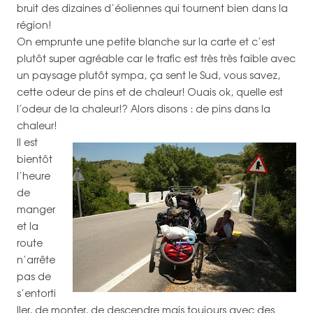
bruit des dizaines d’éoliennes qui tournent bien dans la
région!
On emprunte une petite blanche sur la carte et c’est
plutôt super agréable car le trafic est très très faible avec
un paysage plutôt sympa, ça sent le Sud, vous savez,
cette odeur de pins et de chaleur! Ouais ok, quelle est
l’odeur de la chaleur!? Alors disons : de pins dans la
chaleur!
Il est
bientôt
l’heure
de
manger
et la
route
n’arrête
pas de
s’entorti
ller, de monter, de descendre mais toujours avec des