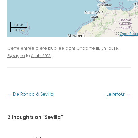
200 km
100 mi
©
OpenStre
Cette entrée a été publiée dans
Chapitre III
,
En route
,
Espagne
le
6 juin 2012
.
Navigation
←
De Ronda à Sevilla
Le retour
→
des
articles
3 thoughts on “
Sevilla
”