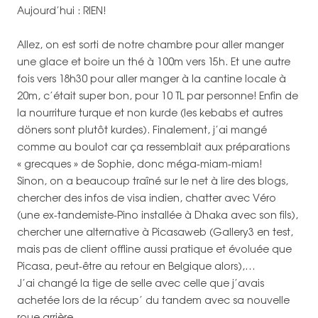
Aujourd’hui : RIEN!
Allez, on est sorti de notre chambre pour aller manger
une glace et boire un thé à 100m vers 15h. Et une autre
fois vers 18h30 pour aller manger à la cantine locale à
20m, c’était super bon, pour 10 TL par personne! Enfin de
la nourriture turque et non kurde (les kebabs et autres
döners sont plutôt kurdes). Finalement, j’ai mangé
comme au boulot car ça ressemblait aux préparations
« grecques » de Sophie, donc méga-miam-miam!
Sinon, on a beaucoup traîné sur le net à lire des blogs,
chercher des infos de visa indien, chatter avec Véro
(une ex-tandemiste-Pino installée à Dhaka avec son fils),
chercher une alternative à Picasaweb (Gallery3 en test,
mais pas de client offline aussi pratique et évoluée que
Picasa, peut-être au retour en Belgique alors),…
J’ai changé la tige de selle avec celle que j’avais
achetée lors de la récup’ du tandem avec sa nouvelle
roue arrière.