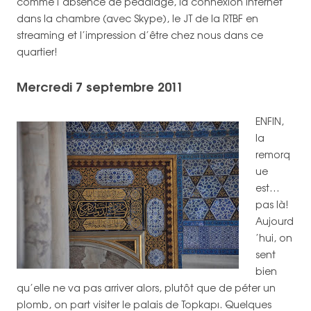
comme l’absence de pédalage, la connexion internet
dans la chambre (avec Skype), le JT de la RTBF en
streaming et l’impression d’être chez nous dans ce
quartier!
Mercredi 7 septembre 2011
ENFIN,
la
remorq
ue
est…
pas là!
Aujourd
’hui, on
sent
bien
qu’elle ne va pas arriver alors, plutôt que de péter un
plomb, on part visiter le palais de Topkapı. Quelques