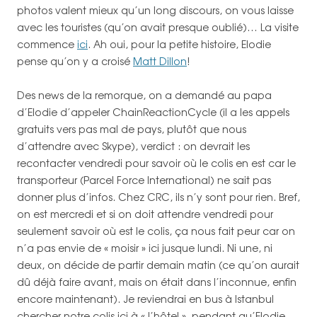
photos valent mieux qu’un long discours, on vous laisse
avec les touristes (qu’on avait presque oublié)… La visite
commence
ici
. Ah oui, pour la petite histoire, Elodie
pense qu’on y a croisé
Matt Dillon
!
Des news de la remorque, on a demandé au papa
d’Elodie d’appeler ChainReactionCycle (il a les appels
gratuits vers pas mal de pays, plutôt que nous
d’attendre avec Skype), verdict : on devrait les
recontacter vendredi pour savoir où le colis en est car le
transporteur (Parcel Force International) ne sait pas
donner plus d’infos. Chez CRC, ils n’y sont pour rien. Bref,
on est mercredi et si on doit attendre vendredi pour
seulement savoir où est le colis, ça nous fait peur car on
n’a pas envie de « moisir » ici jusque lundi. Ni une, ni
deux, on décide de partir demain matin (ce qu’on aurait
dû déjà faire avant, mais on était dans l’inconnue, enfin
encore maintenant). Je reviendrai en bus à Istanbul
chercher notre colis ici à « l’hôtel », pendant qu’Elodie