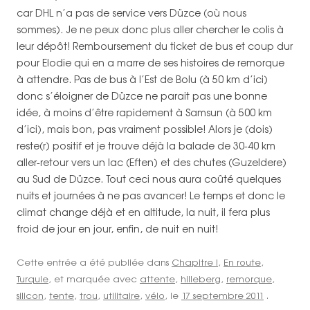
car DHL n’a pas de service vers Düzce (où nous
sommes). Je ne peux donc plus aller chercher le colis à
leur dépôt! Remboursement du ticket de bus et coup dur
pour Elodie qui en a marre de ses histoires de remorque
à attendre. Pas de bus à l’Est de Bolu (à 50 km d’ici)
donc s’éloigner de Düzce ne parait pas une bonne
idée, à moins d’être rapidement à Samsun (à 500 km
d’ici), mais bon, pas vraiment possible! Alors je (dois)
reste(r) positif et je trouve déjà la balade de 30-40 km
aller-retour vers un lac (Eften) et des chutes (Guzeldere)
au Sud de Düzce. Tout ceci nous aura coûté quelques
nuits et journées à ne pas avancer! Le temps et donc le
climat change déjà et en altitude, la nuit, il fera plus
froid de jour en jour, enfin, de nuit en nuit!
Cette entrée a été publiée dans
Chapitre I
,
En route
,
Turquie
, et marquée avec
attente
,
hilleberg
,
remorque
,
silicon
,
tente
,
trou
,
utilitaire
,
vélo
, le
17 septembre 2011
.