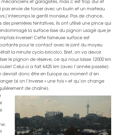
 mécaniciens et garagistes, mais c’est trop dur et
ai pas envie de forcer avec un burin et un marteau
ors j’interromps le gentil monsieur. Pas de chance,
rs des premières tentatives, ils ont utilisé une pince qui
endommagé la surface lisse du pignon usagé que je
mptais inverser! Cette fameuse surface est
portante pour le contact avec le joint du moyeu
’était la minute cyclo-bricolo). Bref, on va devoir
iliser le pignon de réserve, ce qui nous laisse 12000 km
rouler! Celui-ci a fait 6425 km (avec l’année passée).
 devrait donc être en Europe au moment d’en
anger (si on l’inverse « une fois » et qu’on change
gulièrement de chaîne).
e
ur
de
ne.
t