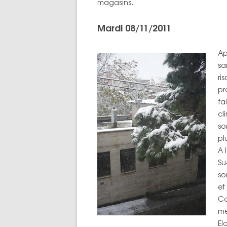
magasins.
Mardi 08/11/2011
Ap
sa
ri
pr
fa
cl
so
pl
A 
Su
so
et
C
m
El