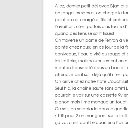
Allez, dernier petit déj avec Bijan 
TOPOS PAR 
on range les sacs et on charge le t
point on est chargé et file chercher s
l’avait dit, c’est parfois plus facil
quand des liens se sont tissés!
On traverse un partie de Tehran à vé
pointe chez nous) en ce jour de la f
caniveaux, l’eau a viré au rouge et
les trottoirs, mais heureusement on n
mouton transporté dans un bac à l’a
attend, mais il sait déjà qu’il n’est 
On arrive chez notre hôte CouchSurfi
Seul hic, la chaîne saute sans arrêt
pourrait le voir sur une cassette 9v 
pignon mais il me manque un fouet 
Ce soir, on se balade dans le quartie
: 10€ pour 2 en mangeant sur le trott
ça va, c’est bon! Le quartier a l’air 