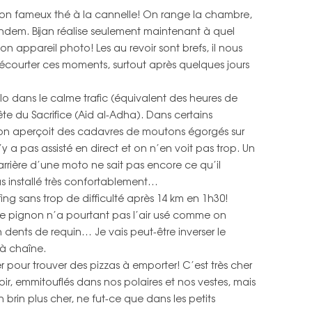
et son fameux thé à la cannelle! On range la chambre,
PAYS
IRAN
TURQUIE
FRANCE
CARTE INDE DU SUD
andem. Bijan réalise seulement maintenant à quel
on appareil photo! Les au revoir sont brefs, il nous
ÉMIRATS ARABES UNIS
IRAN
ROYAUME-UNI
CARTE INDE DU NORD, NÉPAL
e d’écourter ces moments, surtout après quelques jours
INDE DU SUD
ÉMIRATS ARABES UNIS
BELGIQUE
CARTE MAROC
lo dans le calme trafic (équivalent des heures de
INDE DU NORD
CARTE ESPAGNE, PORTUGAL
ête du Sacrifice (Aid al-Adha). Dans certains
 on aperçoit des cadavres de moutons égorgés sur
NÉPAL
CARTE FRANCE, ROYAUME-UNI,
’y a pas assisté en direct et on n’en voit pas trop. Un
BELGIQUE
MAROC
rrière d’une moto ne sait pas encore ce qu’il
pas installé très confortablement…
ESPAGNE
ng sans trop de difficulté après 14 km en 1h30!
! Le pignon n’a pourtant pas l’air usé comme on
PORTUGAL
en dents de requin… Je vais peut-être inverser le
à chaîne.
FRANCE
r pour trouver des pizzas à emporter! C’est très cher
ROYAUME UNI
oir, emmitouflés dans nos polaires et nos vestes, mais
un brin plus cher, ne fut-ce que dans les petits
BELGIQUE