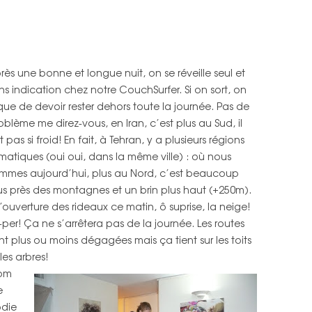
rès une bonne et longue nuit, on se réveille seul et
ns indication chez notre CouchSurfer. Si on sort, on
sque de devoir rester dehors toute la journée. Pas de
oblème me direz-vous, en Iran, c’est plus au Sud, il
it pas si froid! En fait, à Tehran, y a plusieurs régions
imatiques (oui oui, dans la même ville) : où nous
mmes aujourd’hui, plus au Nord, c’est beaucoup
us près des montagnes et un brin plus haut (+250m).
l’ouverture des rideaux ce matin, ô suprise, la neige!
-per! Ça ne s’arrêtera pas de la journée. Les routes
nt plus ou moins dégagées mais ça tient sur les toits
 les arbres!
om
e
odie