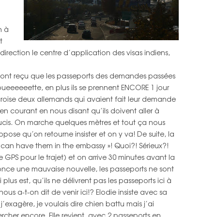
n à
t
irection le centre d’application des visas indiens,
s n’ont reçu que les passeports des demandes passées
houeeeeeette, en plus ils se prennent ENCORE 1 jour
n croise deux allemands qui avaient fait leur demande
 en courant en nous disant qu’ils doivent aller à
oucis. On marche quelques mètres et tout ça nous
ropose qu’on retourne insister et on y va! De suite, la
 can have them in the embassy »! Quoi?! Sérieux?!
e GPS pour le trajet) et on arrive 30 minutes avant la
once une mauvaise nouvelle, les passeports ne sont
i plus est, qu’ils ne délivrent pas les passeports ici à
ous a-t-on dit de venir ici!? Elodie insiste avec sa
j’exagère, je voulais dire chien battu mais j’ai
rcher encore. Elle revient, avec 2 passeports en