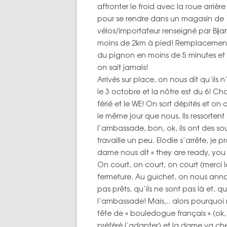
affronter le froid avec la roue arrière
pour se rendre dans un magasin de
vélos/importateur renseigné par Bija
moins de 2km à pied! Remplacemen
du pignon en moins de 5 minutes et d
on sait jamais!
Arrivés sur place, on nous dit qu’il
le 3 octobre et la nôtre est du 6! C
férié et le WE! On sort dépités et o
le même jour que nous. Ils ressortent
l’ambassade, bon, ok, ils ont des s
travaille un peu. Elodie s’arrête, je p
dame nous dit « they are ready, you
On court, on court, on court (merci l
fermeture. Au guichet, on nous ann
pas prêts, qu’ils ne sont pas là et, qu
l’ambassade! Mais,.. alors pourquoi n
tête de « bouledogue français » (ok, 
préféré l’adapter) et la dame va che