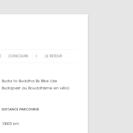
E
CONCOURS
|
LE RETOUR
AN DU SITE
EXPLICATIONS
Buda to Buddha By Bike (de
ARTICLES « CONCOURS »
Budapest au Bouddhisme en vélo)
DISTANCE PARCOURUE
13005 km