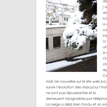
de
j’
al
lo
a 
co
im
(c
ut
à 
On
ch
ré
C
midi, les nouvelles sur le site web po
suivre l’évolution des visas pour l’In
ne sont pas réjouissantes et ils
demeurent injoignables par télépho
La neige a déjà bien fondu et on sor