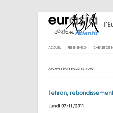
l'E
ACCUEIL
PRÉSENTATION
CARNET DE 
LE PROJET
PRÉPARATI
ARCHIVES PAR ÉTIQUETTE :
FOUET
NOUS
CHAPITRE I
CHAPITRE II
CHAPITRE III
Tehran, rebondissement
ENGLISH SU
Lundi 07/11/2011
LES BILANS D