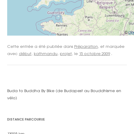
©
Op
Cette entrée a été publiée dans
Préparation
, et marquée
avec
début
,
kathmandu
,
projet
, le
15 octobre 2009
.
Buda to Buddha By Bike (de Budapest au Bouddhisme en
vélo)
DISTANCE PARCOURUE
13005 km