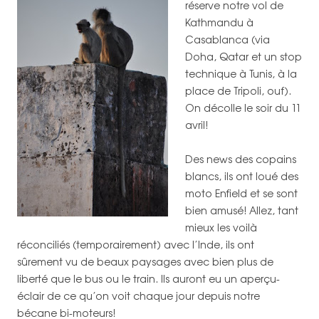
réserve notre vol de
Kathmandu à
Casablanca (via
Doha, Qatar et un stop
technique à Tunis, à la
place de Tripoli, ouf).
On décolle le soir du 11
avril!
Des news des copains
blancs, ils ont loué des
moto Enfield et se sont
bien amusé! Allez, tant
mieux les voilà
réconciliés (temporairement) avec l’Inde, ils ont
sûrement vu de beaux paysages avec bien plus de
liberté que le bus ou le train. Ils auront eu un aperçu-
éclair de ce qu’on voit chaque jour depuis notre
bécane bi-moteurs!