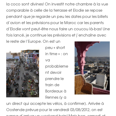
la coco sont divines! On investit notre chambre à la vue
comparable à celle de la terrasse et Elodie se repose
pendant que je regarde un peu les dates pour les billets
d’avion et les prévisions pour le Maroc car les parents
d’Elodie vont peut-être nous faire un coucou là-bas! Une
fois lancé, je continue les prévisions et j’enchaîne avec
le reste de l’Europe.
On est un
peu « short
in time » : on
va
probableme
nt devoir
prendre le
train de
Bordeaux à
Rennes (y a
un direct qui accepte les vélos, à confirmer). Arrivée à
Oostende prévue pour le vendredi 03/08/2012, on est
sympa d’arriver un weekend hein! Mais bon, samedi et