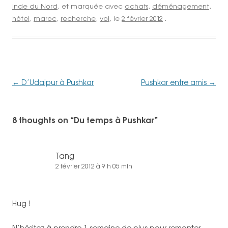
Inde du Nord
, et marquée avec
achats
,
déménagement
,
hôtel
,
maroc
,
recherche
,
vol
, le
2 février 2012
.
Navigation
←
D’Udaipur à Pushkar
Pushkar entre amis
→
des
articles
8 thoughts on “
Du temps à Pushkar
”
Tang
2 février 2012 à 9 h 05 min
Hug !
N’hésitez à prendre 1 semaine de plus pour remonter