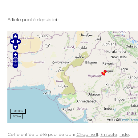
Article publié depuis ici :
200 km
100 mi
©
OpenStre
Cette entrée a été publiée dans
Chapitre II
,
En route
,
Inde
,