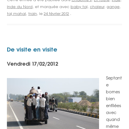
Inde du Nord
, et marquée avec
baby taj
,
chaleur
,
gange
,
taj mahal
,
train
, le
24 février 2012
.
De visite en visite
Vendredi 17/02/2012
Septant
e
bornes
bien
enfilées
avec
quand
même