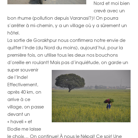
Nord et moi bien
crevé avec un
bon rhume (pollution depuis Varanasi?)! On pourra
s’arrêter à mi-chemin, y a un village où y a sûrement un
hôtel.
La sortie de Gorakhpur nous confirmera notre envie de
quitter l’Inde (du Nord du moins), aujourd’hui, pour la
première fois, on utilise tous les deux nos bouchons
d’oreille en roulant!
Mais pas d’inquiétude, on garde un
super souvenir
de l’Inde!
Effectivement,
après 40 km, on
arrive à ce
village, on passe
devant un
« haveli » et
Elodie me laisse
le choix… On continue! À nous le Népal! Ce soir! Une