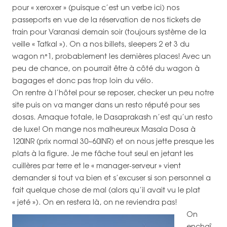
pour « xeroxer » (puisque c’est un verbe ici) nos
passeports en vue de la réservation de nos tickets de
train pour Varanasi demain soir (toujours système de la
veille « Tatkal »). On a nos billets, sleepers 2 et 3 du
wagon n°1, probablement les dernières places! Avec un
peu de chance, on pourrait être à côté du wagon à
bagages et donc pas trop loin du vélo.
On rentre à l’hôtel pour se reposer, checker un peu notre
site puis on va manger dans un resto réputé pour ses
dosas. Arnaque totale, le Dasaprakash n’est qu’un resto
de luxe! On mange nos malheureux Masala Dosa à
120INR (prix normal 30~60INR) et on nous jette presque les
plats à la figure. Je me fâche tout seul en jetant les
cuillères par terre et le « manager-serveur » vient
demander si tout va bien et s’excuser si son personnel a
fait quelque chose de mal (alors qu’il avait vu le plat
« jeté »). On en restera là, on ne reviendra pas!
On
enchaî