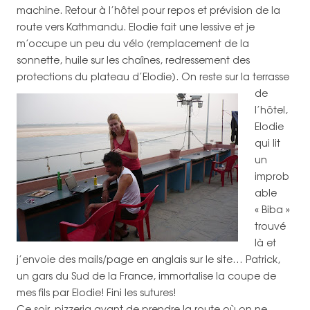
machine. Retour à l’hôtel pour repos et prévision de la
route vers Kathmandu. Elodie fait une lessive et je
m’occupe un peu du vélo (remplacement de la
sonnette, huile sur les chaînes, redressement des
protections du plateau d’Elodie).
On reste sur la terrasse
de
l’hôtel,
Elodie
qui lit
un
improb
able
« Biba »
trouvé
là et
j’envoie des mails/page en anglais sur le site… Patrick,
un gars du Sud de la France, immortalise la coupe de
mes fils par Elodie! Fini les sutures!
Ce soir, pizzeria avant de prendre la route où on ne