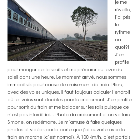
je me
réveille,
j’ai pris
le
rythme
ou
quoi?!
J’en
profite
pour manger des biscuits et me préparer au lever du
soleil dans une heure. Le moment arrivé, nous sommes
immobilisés pour cause de croisement de train. Pfiou,
avec des voies uniques, il faut toujours calculer l’endroit
où les voies sont doubles pour le croisement! J’en profite
pour sortir du train et me balader sur les rails puisque ce
n’est pas interdit ici… Photo du croisement et en voiture
Simone, on redémarre. Je m’amuse à faire quelques
photos et vidéos par la porte que j’ai ouverte avec le
train en marche (c’est normal).
À 100 Km/h, c’est parfois