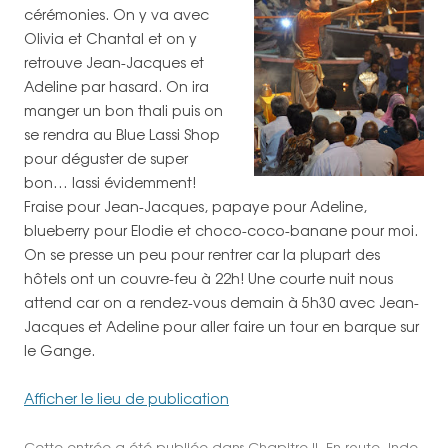
cérémonies. On y va avec
Olivia et Chantal et on y
retrouve Jean-Jacques et
Adeline par hasard. On ira
manger un bon thali puis on
se rendra au Blue Lassi Shop
pour déguster de super
bon… lassi évidemment!
Fraise pour Jean-Jacques, papaye pour Adeline,
blueberry pour Elodie et choco-coco-banane pour moi.
On se presse un peu pour rentrer car la plupart des
hôtels ont un couvre-feu à 22h! Une courte nuit nous
attend car on a rendez-vous demain à 5h30 avec Jean-
Jacques et Adeline pour aller faire un tour en barque sur
le Gange.
Afficher le lieu de publication
Cette entrée a été publiée dans
Chapitre II
,
En route
,
Inde
,