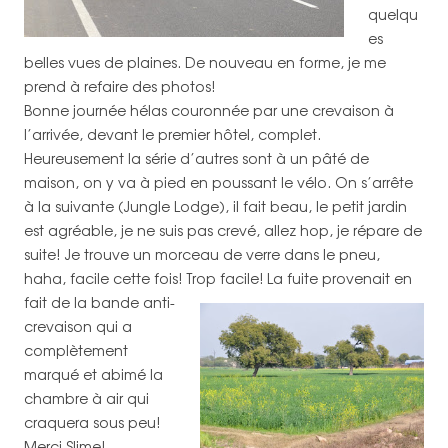
quelqu
es
belles vues de plaines. De nouveau en forme, je me
prend à refaire des photos!
Bonne journée hélas couronnée par une crevaison à
l’arrivée, devant le premier hôtel, complet.
Heureusement la série d’autres sont à un pâté de
maison, on y va à pied en poussant le vélo. On s’arrête
à la suivante (Jungle Lodge), il fait beau, le petit jardin
est agréable, je ne suis pas crevé, allez hop, je répare de
suite! Je trouve un morceau de verre dans le pneu,
haha, facile cette fois!
Trop facile! La fuite provenait en
fait de la bande anti-
crevaison qui a
complètement
marqué et abimé la
chambre à air qui
craquera sous peu!
Merci Slime!