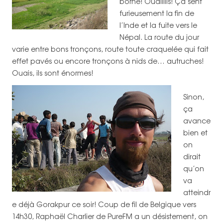
borne! Ouaiiiiis! Ça sent
furieusement la fin de
l’Inde et la fuite vers le
Népal. La route du jour
varie entre bons tronçons, route toute craquelée qui fait
effet pavés ou encore tronçons à nids de… autruches!
Ouais, ils sont énormes!
Sinon,
ça
avance
bien et
on
dirait
qu’on
va
atteindr
e déjà Gorakpur ce soir! Coup de fil de Belgique vers
14h30, Raphaël Charlier de PureFM a un désistement, on