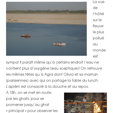
La vue
de
l’hôtel
sur le
fleuve
le plus
pollué
au
monde
est
sympa! Il paraît même qu’à certains endroit l’eau ne
contient plus d’oxygène (eau sceptique)! On retrouve
les mêmes têtes qu’à Agra dont Olivia et sa maman
(parisiennes) avec qui on partage la table du lunch.
L’aprèm est consacré à la douche et au repos.
A 18h, on se met en route,
par les ghats, pour se
promener jusqu’au ghat
« principal » pour observer les