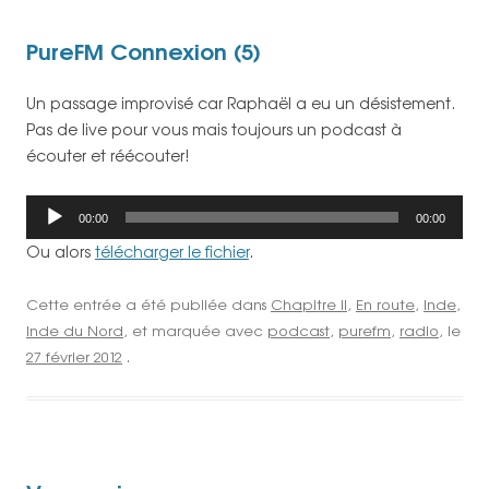
PureFM Connexion (5)
Un passage improvisé car Raphaël a eu un désistement.
Pas de live pour vous mais toujours un podcast à
écouter et réécouter!
Lecteur
00:00
00:00
audio
Ou alors
télécharger le fichier
.
Cette entrée a été publiée dans
Chapitre II
,
En route
,
Inde
,
Inde du Nord
, et marquée avec
podcast
,
purefm
,
radio
, le
27 février 2012
.