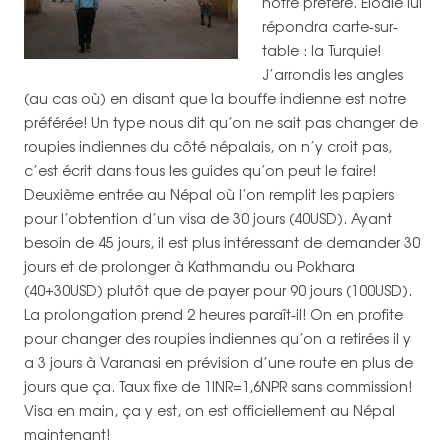
notre préféré. Elodie lui
répondra carte-sur-
table : la Turquie!
J’arrondis les angles
(au cas où) en disant que la bouffe indienne est notre
préférée! Un type nous dit qu’on ne sait pas changer de
roupies indiennes du côté népalais, on n’y croit pas,
c’est écrit dans tous les guides qu’on peut le faire!
Deuxième entrée au Népal où l’on remplit les papiers
pour l’obtention d’un visa de 30 jours (40USD). Ayant
besoin de 45 jours, il est plus intéressant de demander 30
jours et de prolonger à Kathmandu ou Pokhara
(40+30USD) plutôt que de payer pour 90 jours (100USD).
La prolongation prend 2 heures paraît-il! On en profite
pour changer des roupies indiennes qu’on a retirées il y
a 3 jours à Varanasi en prévision d’une route en plus de
jours que ça. Taux fixe de 1INR=1,6NPR sans commission!
Visa en main, ça y est, on est officiellement au Népal
maintenant!