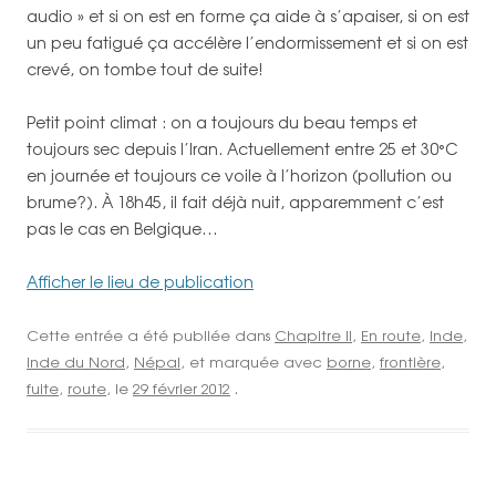
audio » et si on est en forme ça aide à s’apaiser, si on est
un peu fatigué ça accélère l’endormissement et si on est
crevé, on tombe tout de suite!
Petit point climat : on a toujours du beau temps et
toujours sec depuis l’Iran. Actuellement entre 25 et 30°C
en journée et toujours ce voile à l’horizon (pollution ou
brume?). À 18h45, il fait déjà nuit, apparemment c’est
pas le cas en Belgique…
Afficher le lieu de publication
Cette entrée a été publiée dans
Chapitre II
,
En route
,
Inde
,
Inde du Nord
,
Népal
, et marquée avec
borne
,
frontière
,
fuite
,
route
, le
29 février 2012
.