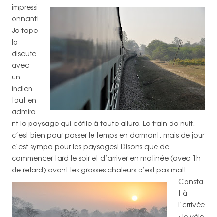
impressi
onnant!
Je tape
la
discute
avec
un
indien
tout en
admira
nt le paysage qui défile à toute allure. Le train de nuit,
c’est bien pour passer le temps en dormant, mais de jour
c’est sympa pour les paysages! Disons que de
commencer tard le soir et d’arriver en matinée (avec 1h
de retard) avant les grosses chaleurs c’est pas mal!
Consta
t à
l’arrivée
: le vélo