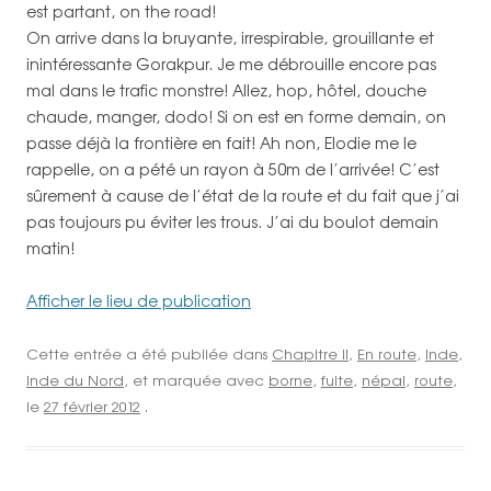
est partant, on the road!
On arrive dans la bruyante, irrespirable, grouillante et
inintéressante Gorakpur. Je me débrouille encore pas
mal dans le trafic monstre! Allez, hop, hôtel, douche
chaude, manger, dodo! Si on est en forme demain, on
passe déjà la frontière en fait! Ah non, Elodie me le
rappelle, on a pété un rayon à 50m de l’arrivée! C’est
sûrement à cause de l’état de la route et du fait que j’ai
pas toujours pu éviter les trous. J’ai du boulot demain
matin!
Afficher le lieu de publication
Cette entrée a été publiée dans
Chapitre II
,
En route
,
Inde
,
Inde du Nord
, et marquée avec
borne
,
fuite
,
népal
,
route
,
le
27 février 2012
.