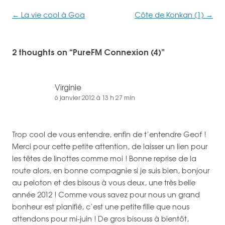
Navigation
←
La vie cool à Goa
Côte de Konkan (1)
→
des
articles
2 thoughts on “
PureFM Connexion (4)
”
Virginie
6 janvier 2012 à 13 h 27 min
Trop cool de vous entendre, enfin de t’entendre Geof !
Merci pour cette petite attention, de laisser un lien pour
les têtes de linottes comme moi ! Bonne reprise de la
route alors, en bonne compagnie si je suis bien, bonjour
au peloton et des bisous à vous deux, une très belle
année 2012 ! Comme vous savez pour nous un grand
bonheur est planifié, c’est une petite fille que nous
attendons pour mi-juin ! De gros bisouss à bientôt,