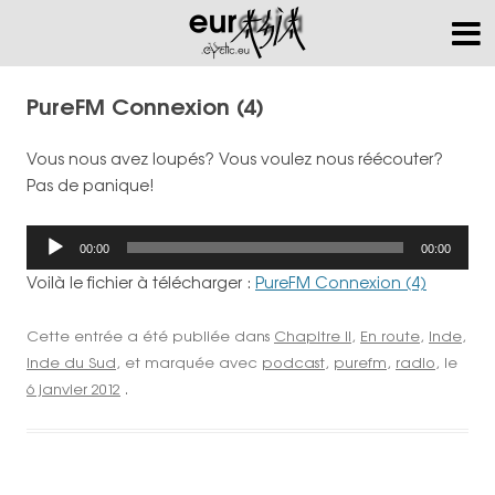
PureFM Connexion (4)
Vous nous avez loupés? Vous voulez nous réécouter?
Pas de panique!
Lecteur
00:00
00:00
audio
Voilà le fichier à télécharger :
PureFM Connexion (4)
Cette entrée a été publiée dans
Chapitre II
,
En route
,
Inde
,
Inde du Sud
, et marquée avec
podcast
,
purefm
,
radio
, le
6 janvier 2012
.