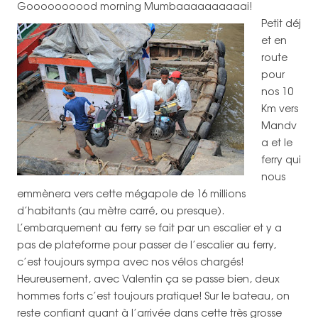
Goooooooood morning Mumbaaaaaaaaaai!
Petit déj
et en
route
pour
nos 10
Km vers
Mandv
a et le
ferry qui
nous
emmènera vers cette mégapole de 16 millions
d’habitants (au mètre carré, ou presque).
L’embarquement au ferry se fait par un escalier et y a
pas de plateforme pour passer de l’escalier au ferry,
c’est toujours sympa avec nos vélos chargés!
Heureusement, avec Valentin ça se passe bien, deux
hommes forts c’est toujours pratique! Sur le bateau, on
reste confiant quant à l’arrivée dans cette très grosse