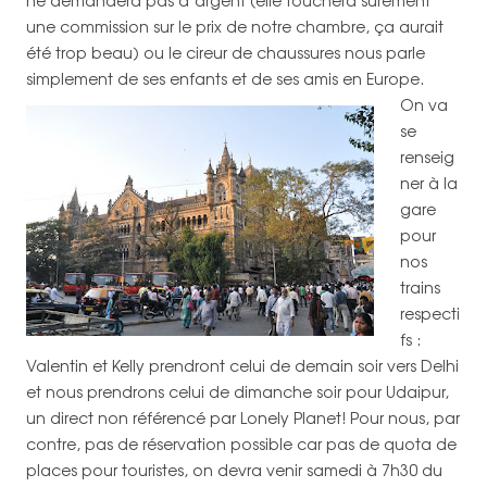
ne demandera pas d’argent (elle touchera sûrement
une commission sur le prix de notre chambre, ça aurait
été trop beau) ou le cireur de chaussures nous parle
simplement de ses enfants et de ses amis en Europe.
On va
se
renseig
ner à la
gare
pour
nos
trains
respecti
fs :
Valentin et Kelly prendront celui de demain soir vers Delhi
et nous prendrons celui de dimanche soir pour Udaipur,
un direct non référencé par Lonely Planet! Pour nous, par
contre, pas de réservation possible car pas de quota de
places pour touristes, on devra venir samedi à 7h30 du