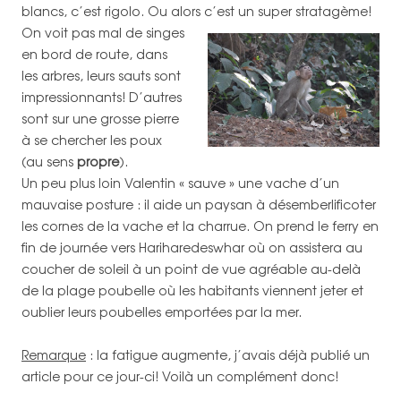
blancs, c’est rigolo. Ou alors c’est un super stratagème!
On voit pas mal de singes
en bord de route, dans
les arbres, leurs sauts sont
impressionnants! D’autres
sont sur une grosse pierre
à se chercher les poux
(au sens
propre
).
Un peu plus loin Valentin « sauve » une vache d’un
mauvaise posture : il aide un paysan à désemberlificoter
les cornes de la vache et la charrue. On prend le ferry en
fin de journée vers Hariharedeswhar où on assistera au
coucher de soleil à un point de vue agréable au-delà
de la plage poubelle où les habitants viennent jeter et
oublier leurs poubelles emportées par la mer.
Remarque
: la fatigue augmente, j’avais déjà publié un
article pour ce jour-ci! Voilà un complément donc!