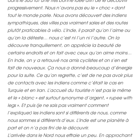
dans le Sud fut une très bonne idée afin de le découvrir
progressivement. Nous n’avons pas eu le « choc » dont
tout le monde parle. Nous avons découvert des indiens
sympathiques, des villes pas vraiment sales et des routes
plutôt praticables à vélo. L’Inde, il parait qu’on l’aime ou
qu’on la déteste… nous c’est ni l’un ni l’autre. On la
découvre tranquillement, on apprécie la beauté de
certains endroits et on fait avec ceux qu’on aime moins…
En Inde, on y a retrouvé nos amis cyclistes et on s’en est
fait de nouveaux. Ça nous a donné beaucoup d’énergie
pour la suite. Ce qu’on regrette, c’est de ne pas avoir plus
de contacts avec les indiens comme c’était le cas en
Turquie et en Iran. L’accueil du touriste n’est pas le même
et le « blanc » est surtout synonyme d’argent, « rupee with
legs ». Et puis (je ne sais pas vraiment comment
l’expliquer) les indiens sont si différents de nous, comme
nous sommes si différents d’eux. L’Inde est une planète à
part et on n’a pas fini de le découvrir.
L’arrivée dans le Nord nous effraie un peu. En approchant