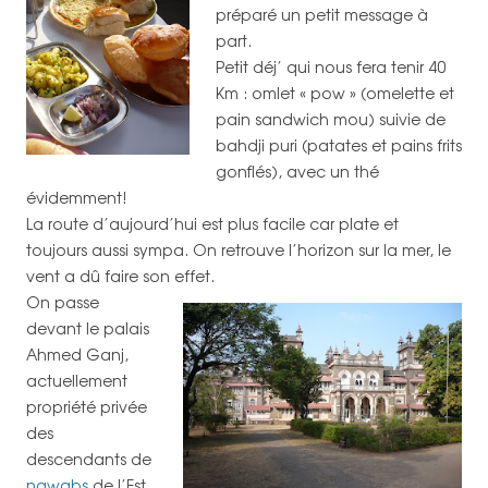
préparé un petit message à
part.
Petit déj’ qui nous fera tenir 40
Km : omlet « pow » (omelette et
pain sandwich mou) suivie de
bahdji puri (patates et pains frits
gonflés), avec un thé
évidemment!
La route d’aujourd’hui est plus facile car plate et
toujours aussi sympa. On retrouve l’horizon sur la mer, le
vent a dû faire son effet.
On passe
devant le palais
Ahmed Ganj,
actuellement
propriété privée
des
descendants de
nawabs
de l’Est.