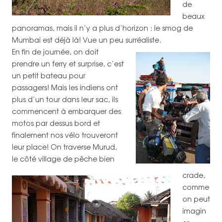
de
beaux
panoramas, mais il n’y a plus d’horizon : le smog de
Mumbai est déjà là! Vue un peu surréaliste.
En fin de journée, on doit
prendre un ferry et surprise, c’est
un petit bateau pour
passagers! Mais les indiens ont
plus d’un tour dans leur sac, ils
commencent à embarquer des
motos par dessus bord et
finalement nos vélo trouveront
leur place!
On traverse Murud,
le côté village de pêche bien
crade,
comme
on peut
imagin