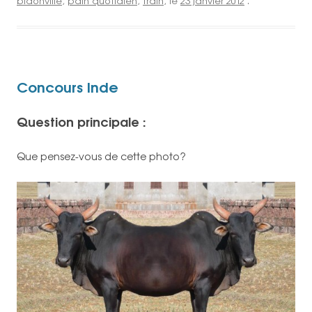
bidonville
,
pain quotidien
,
train
, le
23 janvier 2012
.
Concours Inde
Question principale :
Que pensez-vous de cette photo?