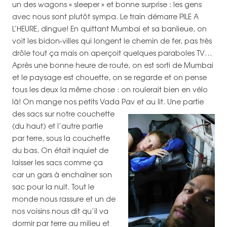
un des wagons « sleeper » et bonne surprise : les gens
avec nous sont plutôt sympa. Le train démarre PILE A
L’HEURE, dingue! En quittant Mumbai et sa banlieue, on
voit les bidon-villes qui longent le chemin de fer, pas très
drôle tout ça mais on aperçoit quelques paraboles TV…
Après une bonne heure de route, on est sorti de Mumbai
et le paysage est chouette, on se regarde et on pense
tous les deux la même chose : on roulerait bien en vélo
là! On mange nos petits Vada Pav et au lit.
Une partie
des sacs sur notre couchette
(du haut) et l’autre partie
par terre, sous la couchette
du bas. On était inquiet de
laisser les sacs comme ça
car un gars à enchaîner son
sac pour la nuit. Tout le
monde nous rassure et un de
nos voisins nous dit qu’il va
dormir par terre au milieu et