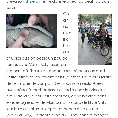
crevaison
Slime
à mettre dans le pneu, ça peut toujours
servir.
On
dit
au
revo
ir à
Rom
ain
et Gilles puis on passe un peu de
temps avec Val et Kelly jusqu’au
moment où l’heure du départ a sonné pour eux aussi.
Petite larme en les voyant partir (c’est toujours plus facile
de partir que de voir partir) et nous voilà seuls! Après
avoir déposé les chaussures d’Elodie chez le bricoleur-
cireur de la rue pour être recollées, on se balade dans
les rues agréables de Mumbai puis coup de fil de Val :
leur train est retardé, départ annoncé à 1h du mat’
(prévu à 19h), « Incredible India »! Ils reviennent manger