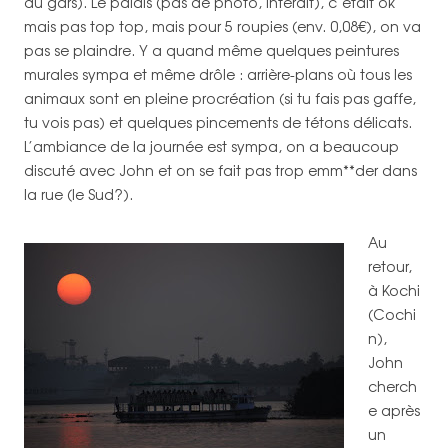
du gars). Le palais (pas de photo, interdit), c’était ok
mais pas top top, mais pour 5 roupies (env. 0,08€), on va
pas se plaindre. Y a quand même quelques peintures
murales sympa et même drôle : arrière-plans où tous les
animaux sont en pleine procréation (si tu fais pas gaffe,
tu vois pas) et quelques pincements de tétons délicats.
L’ambiance de la journée est sympa, on a beaucoup
discuté avec John et on se fait pas trop emm**der dans
la rue (le Sud?).
Au
retour,
à Kochi
(Cochi
n),
John
cherch
e après
un