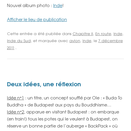
Nouvel album photo :
Inde
!
Afficher le lieu de publication
Cette entrée a été publiée dans
Chapitre II
,
En route
,
Inde
,
Inde du Sud
, et marquée avec
avion
,
inde
, le
7 décembre
2011
.
Deux idées, une réflexion
Idée n°1
: un titre, un concept soufflé par Ole : « Buda To
Buddha » de Budapest aux pays du Bouddhisme…
Idée n°2
, apparue en visitant Budapest : on embarque
(en train!) tous les potes qui le veulent à Budapest, on
réserve un bonne partie de l’auberge « BackPack » où