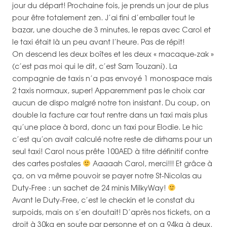
jour du départ! Prochaine fois, je prends un jour de plus
pour être totalement zen. J’ai fini d’emballer tout le
bazar, une douche de 3 minutes, le repas avec Carol et
le taxi était là un peu avant l’heure. Pas de répit!
On descend les deux boîtes et les deux « macaque-zak »
(c’est pas moi qui le dit, c’est Sam Touzani). La
compagnie de taxis n’a pas envoyé 1 monospace mais
2 taxis normaux, super! Apparemment pas le choix car
aucun de dispo malgré notre ton insistant. Du coup, on
double la facture car tout rentre dans un taxi mais plus
qu’une place à bord, donc un taxi pour Elodie. Le hic
c’est qu’on avait calculé notre reste de dirhams pour un
seul taxi! Carol nous prête 100AED à titre définitif contre
des cartes postales
Aaaaah Carol, merci!!! Et grâce à
ça, on va même pouvoir se payer notre St-Nicolas au
Duty-Free : un sachet de 24 minis MilkyWay!
Avant le Duty-Free, c’est le checkin et le constat du
surpoids, mais on s’en doutait! D’après nos tickets, on a
droit à 30kg en soute par personne et on a 94kg à deux.