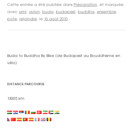
Cette entrée a été publiée dans
Préparation
, et marquée
avec
ami
,
avion
,
buda
,
budapest
,
buddha
,
ensemble
,
pote
,
rejoindre
, le
16 août 2010
.
Buda to Buddha By Bike (de Budapest au Bouddhisme en
vélo)
DISTANCE PARCOURUE
13005 km