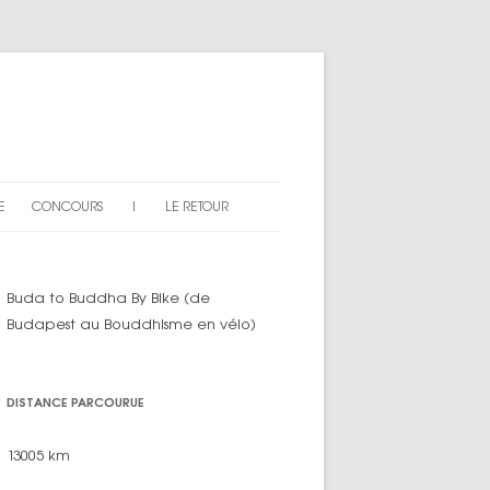
E
CONCOURS
|
LE RETOUR
AN DU SITE
EXPLICATIONS
Buda to Buddha By Bike (de
ARTICLES « CONCOURS »
Budapest au Bouddhisme en vélo)
DISTANCE PARCOURUE
13005 km