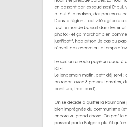
nourris et presque bordés. La nourri
en passant par les saucisses! Et oui,
a tout à la maison, des poules au c
Dans la région, l’activité agricole 
tout le monde bossait dans les éno
photo)- et ça marchait bien comme ça.
justificatif, hop prison (le cas du p
n’avait pas encore eu le temps d’avoir
Le soir, on a voulu payé un coup à b
ici »!
Le lendemain matin, petit déj servi :
on repart avec 3 grosses tomates, d
confiture, trop lourd).
On se décide à quitter la Roumanie po
bien imprégnée du communisme (et s
encore vu grand chose. On profite du
passant par la Bulgarie plutôt qu’en 