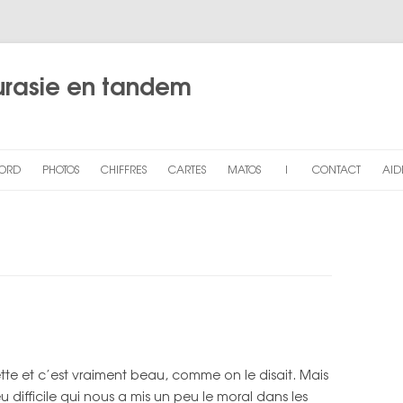
urasie en tandem
Aller
au
BORD
PHOTOS
CHIFFRES
CARTES
MATOS
|
CONTACT
AID
contenu
ON
THE PROJECT
GALERIE GÉNÉRALE
CARTE SIMPLE
TANDEM & ACCESSOIRES
PL
HONGRIE & CROATIE
HONGRIE
CARTE DÉTAILLÉE (! LENT !)
CAMPING
SERBIE
CROATIE
INDE DU SUD
CARTE HONGRIE, SERBIE,
VÊTEMENTS
ROUMANIE, BULGARIE
ROUMANIE
SERBIE
INDE DU NORD
MAROC
PHOTO & ÉLECTRO
CARTE TURQUIE
MMARIES
BULGARIE
ROUMANIE
NÉPAL
ESPAGNE
DIVERS
te et c’est vraiment beau, comme on le disait. Mais
CARTE IRAN, EMIRATS ARABES
’ELODIE
TURQUIE
BULGARIE
PORTUGAL
PARTENAIRES
 difficile qui nous a mis un peu le moral dans les
UNIS