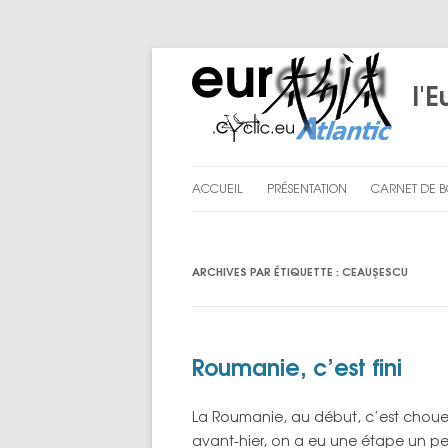
l'E
ACCUEIL
PRÉSENTATION
CARNET DE 
LE PROJET
PRÉPARATI
ARCHIVES PAR ÉTIQUETTE :
CEAUŞESCU
NOUS
CHAPITRE I
CHAPITRE II
CHAPITRE III
Roumanie, c’est fini
ENGLISH SU
La Roumanie, au début, c’est chouet
LES BILANS D
avant-hier, on a eu une étape un peu