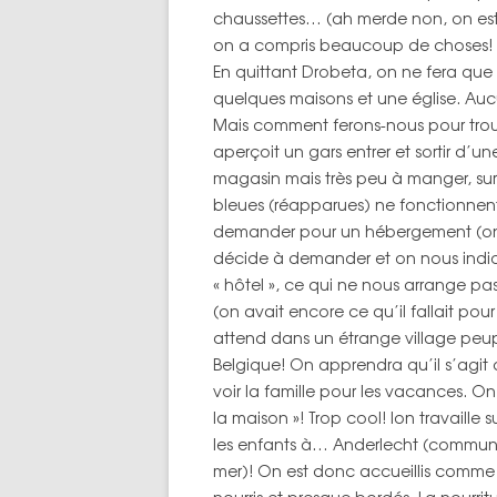
chaussettes… (ah merde non, on est 
TOPOS PAR 
on a compris beaucoup de choses!
En quittant Drobeta, on ne fera que t
quelques maisons et une église. Auc
Mais comment ferons-nous pour trouv
aperçoit un gars entrer et sortir d’u
magasin mais très peu à manger, sur
bleues (réapparues) ne fonctionnent
demander pour un hébergement (on 
décide à demander et on nous indiqu
« hôtel », ce qui ne nous arrange pa
(on avait encore ce qu’il fallait pour
attend dans un étrange village peup
Belgique! On apprendra qu’il s’agit
voir la famille pour les vacances. On
la maison »! Trop cool! Ion travaille
les enfants à… Anderlecht (commune d
mer)! On est donc accueillis comme 