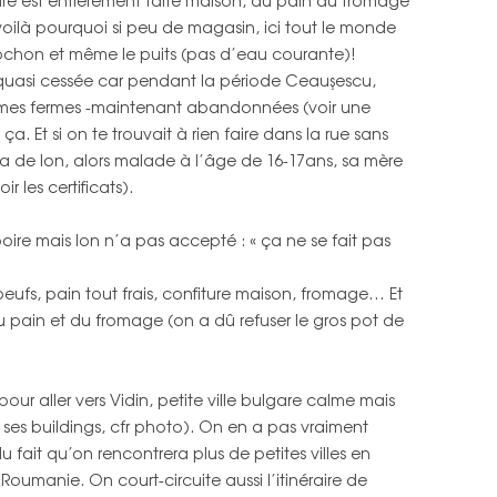
ture est entièrement faite maison, du pain au fromage
 voilà pourquoi si peu de magasin, ici tout le monde
ochon et même le puits (pas d’eau courante)!
a quasi cessée car pendant la période Ceauşescu,
rmes fermes -maintenant abandonnées (voir une
 Et si on te trouvait à rien faire dans la rue sans
apa de Ion, alors malade à l’âge de 16-17ans, sa mère
 les certificats).
oire mais Ion n’a pas accepté : « ça ne se fait pas
 oeufs, pain tout frais, confiture maison, fromage… Et
u pain et du fromage (on a dû refuser le gros pot de
ur aller vers Vidin, petite ville bulgare calme mais
es buildings, cfr photo). On en a pas vraiment
 fait qu’on rencontrera plus de petites villes en
Roumanie. On court-circuite aussi l’itinéraire de