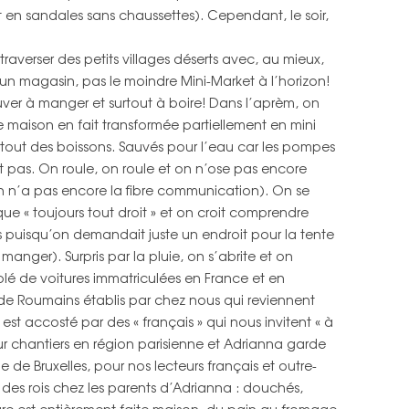
en sandales sans chaussettes). Cependant, le soir,
PAYS
IRAN
TURQUIE
FRANCE
CARTE INDE DU SUD
raverser des petits villages déserts avec, au mieux,
ÉMIRATS ARABES UNIS
IRAN
ROYAUME-UNI
CARTE INDE DU NORD, NÉPAL
un magasin, pas le moindre Mini-Market à l’horizon!
er à manger et surtout à boire! Dans l’aprèm, on
INDE DU SUD
ÉMIRATS ARABES UNIS
BELGIQUE
CARTE MAROC
ne maison en fait transformée partiellement en mini
INDE DU NORD
tout des boissons. Sauvés pour l’eau car les pompes
CARTE ESPAGNE, PORTUGAL
 pas. On roule, on roule et on n’ose pas encore
NÉPAL
CARTE FRANCE, ROYAUME-UNI,
n’a pas encore la fibre communication). On se
BELGIQUE
e « toujours tout droit » et on croit comprendre
MAROC
s puisqu’on demandait juste un endroit pour la tente
ESPAGNE
 manger). Surpris par la pluie, on s’abrite et on
lé de voitures immatriculées en France et en
PORTUGAL
 de Roumains établis par chez nous qui reviennent
 est accosté par des « français » qui nous invitent « à
FRANCE
 sur chantiers en région parisienne et Adrianna garde
ROYAUME UNI
e Bruxelles, pour nos lecteurs français et outre-
des rois chez les parents d’Adrianna : douchés,
BELGIQUE