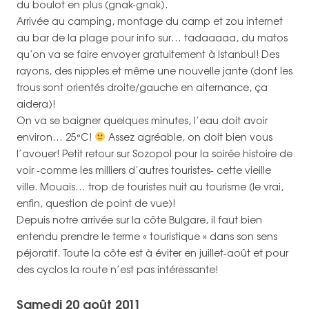
du boulot en plus (gnak-gnak).
Arrivée au camping, montage du camp et zou internet
au bar de la plage pour info sur… tadaaaaa, du matos
qu’on va se faire envoyer gratuitement à Istanbul! Des
rayons, des nipples et même une nouvelle jante (dont les
trous sont orientés droite/gauche en alternance, ça
aidera)!
On va se baigner quelques minutes, l’eau doit avoir
environ… 25°C!
Assez agréable, on doit bien vous
l’avouer! Petit retour sur Sozopol pour la soirée histoire de
voir -comme les milliers d’autres touristes- cette vieille
ville. Mouais… trop de touristes nuit au tourisme (le vrai,
enfin, question de point de vue)!
Depuis notre arrivée sur la côte Bulgare, il faut bien
entendu prendre le terme « touristique » dans son sens
péjoratif. Toute la côte est à éviter en juillet-août et pour
des cyclos la route n’est pas intéressante!
Samedi 20 août 2011