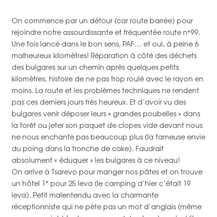
On commence par un détour (car route barrée) pour
rejoindre notre assourdissante et fréquentée route n°99.
Une fois lancé dans le bon sens, PAF… et oui, à peine 6
malheureux kilomètres! Réparation à côté des déchets
des bulgares sur un chemin après quelques petits
kilomètres, histoire de ne pas trop roulé avec le rayon en
moins. La route et les problèmes techniques ne rendent
pas ces derniers jours très heureux. Et d’avoir vu des
bulgares venir déposer leurs « grandes poubelles » dans
la forêt ou jeter son paquet de clopes vide devant nous
ne nous enchante pas beaucoup plus (la fameuse envie
du poing dans la tronche de cake). Faudrait
absolument « éduquer » les bulgares à ce niveau!
On arrive à Tsarevo pour manger nos pâtes et on trouve
un hôtel 1* pour 25 leva (le camping d’hier c’était 19
leva). Petit malentendu avec la charmante
réceptionniste qui ne pète pas un mot d’anglais (même