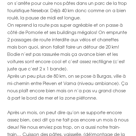
on s’arrête pour cuire nos pâtes dans un parc de la trop
touristique Nesebar. Déjà 40 km donc comme on a bien
roulé, la pause de midi est longue.
On reprend la route pas super agréable et on passe à
côté de Pomorie et ses buildings mégalos! On emprunte
2 passages de route interdite aux vélos et charrettes
mais bon quoi, sinon fallait faire un détour de 20 km!
Elodie n’est pas rassurée mais ça avance bien et les
voitures sont encore cool et c’est assez rectiligne (c’est
juste que c’est 2 x 1 bande).
Après un peu plus de 80 km, on se pose à Burgas, ville à
mi-chemin entre Pleven et Varna (niveau ambiance). Ça
nous plaît encore bien mais on n’a pas vu grand chose
à part le bord de mer et la zone piétonne.
Après un mois, on peut dire qu’on se supporte encore
assez bien, ceci dit ça ne fait pas encore un mois à nous
deux! Ne nous enviez pas trop, on a aussi notre train-
train… Cuisson des pâtes, vaisselle, (dé)montage de la