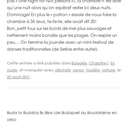
pas « one night for two persons »), la chambre n’est libre
qu’une nuit alors qu’on espérait rester ici deux nuits.
Dommage! En plus le « patron » essaie de nous faire la
chambre à 35 leva, te-te-te, elle avait dit 25!
Bon, petit tour sur les bords de mer plus sauvages et
nettement moins bondés que les plages. On respire un
peu… On termine la journée avec un mini-festival de
danses traditionnelles (de Serbie entre autre).
Cette entrée a été publiée dans
Bulgarie
,
Chapitre I
,
En
route
, et marquée avec
déchets
,
rayon
,
touriste
,
voiture
, le
20 août 2011
.
Buda to Buddha By Bike (de Budapest au Bouddhisme en
vélo)