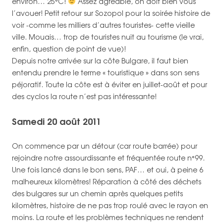
environ… 25°C!
Assez agréable, on doit bien vous
l’avouer! Petit retour sur Sozopol pour la soirée histoire de
voir -comme les milliers d’autres touristes- cette vieille
ville. Mouais… trop de touristes nuit au tourisme (le vrai,
enfin, question de point de vue)!
Depuis notre arrivée sur la côte Bulgare, il faut bien
entendu prendre le terme « touristique » dans son sens
péjoratif. Toute la côte est à éviter en juillet-août et pour
des cyclos la route n’est pas intéressante!
Samedi 20 août 2011
On commence par un détour (car route barrée) pour
rejoindre notre assourdissante et fréquentée route n°99.
Une fois lancé dans le bon sens, PAF… et oui, à peine 6
malheureux kilomètres! Réparation à côté des déchets
des bulgares sur un chemin après quelques petits
kilomètres, histoire de ne pas trop roulé avec le rayon en
moins. La route et les problèmes techniques ne rendent