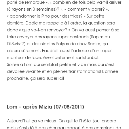
parlé de remorque », « combien de fois cela va-t-il arriver
(3 rayons en 3 semaines)? », « comment y parer? »,
« abandonner le Pino pour des trikes? » Sur cette
dernière, Elodie me rappelle à l’ordre, la question sera
donc « que va-t-on renvoyer? » On va aussi penser à se
faire envoyer des rayons super costauds (Sapim ou
DTSwiss?) et des nipples Polyax de chez Sapim, ça
aidera sûrement. Faudrait aussi l’adresse d’un super
monteur de roue, éventuellement sur Istanbul.
Soirée à Lom qui semblait petite et vide mais qui s’est
dévoilée vivante et en pleines transformations! L’année
prochaine, ça sera super ici!
Lom – après Mizia (07/08/2011)
Aujourd’hui ça va mieux. On quitte l’hôtel (oui encore
mais c’est déjà pas cher par rapport à nos campings de