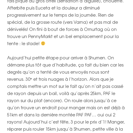
fais piqué au gros orteil (sensation d’aiguille), chouette.
Afterbite puis Euceta et la douleur a diminué
progressivement sur le temps de la journée. Rien de
spécial, de la grosse route (vers Varna) et pas mal de
dénivelés! On fini à bout de forces à Omurtag où on
trouve un PennyMarkt et un bel emplacement pour la
tente : le stade!
Aujourd’hui petite étape pour arriver à Shumen. On
démarre plus tôt que d’habitude, ça fait du bien car les
degrés qu’on a tenté de vous envoyés nous sont
revenus. 30° et trois nuages à l’horizon. Alors que je
comptais mettre un mot sur le fait qu’on n’ait pas cassé
de rayon depuis un bail, voilà qu’après 25km, PAF le
rayon sur du plat (encore). On roule alors jusqu’à ce
qu’on trouve un endroit pour manger mais on est déjà à
51km et dans la dernière montée PAF PAF… oui oui 2
rayons! Aujourd’hui c’est fête, 3 pour le prix d’1! Manger,
réparer puis rouler 15km jusqu’à Shumen, petite ville à la