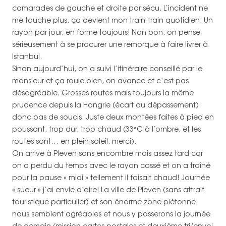
camarades de gauche et droite par sécu. L’incident ne
me touche plus, ça devient mon train-train quotidien. Un
rayon par jour, en forme toujours! Non bon, on pense
sérieusement à se procurer une remorque à faire livrer à
Istanbul.
Sinon aujourd’hui, on a suivi l’itinéraire conseillé par le
monsieur et ça roule bien, on avance et c’est pas
désagréable. Grosses routes mais toujours la même
prudence depuis la Hongrie (écart au dépassement)
donc pas de soucis. Juste deux montées faites à pied en
poussant, trop dur, trop chaud (33°C à l’ombre, et les
routes sont… en plein soleil, merci).
On arrive à Pleven sans encombre mais assez tard car
on a perdu du temps avec le rayon cassé et on a traîné
pour la pause « midi » tellement il faisait chaud! Journée
« sueur » j’ai envie d’dire! La ville de Pleven (sans attrait
touristique particulier) et son énorme zone piétonne
nous semblent agréables et nous y passerons la journée
de demain (mission cartes postales et deuxième tri/envoi