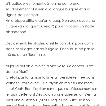
d’habitude le moment où l’on ne comprend
soudainement plus rien à la langue bulgare et aux
signes, par principe).
Fin d’étape difficile qu’on a coupé en deux avec une
cluque (ahaa, qui trouvera?) pour finir dans un stade
abandonné.
Décidément, les stades, c’est le bon plan pour dormir
dans les villages car en Bulgarie, l’accueil n’est pas le
même qu’en Roumanie.
Aujourd’hui on a rejoint la Mer Noire! (le concours est
donc clôturé)
C’était pas long mais la fin était pénible (entrée dans
Varna) surtout avec… un rayon en moins! One more
time! Yeah! Bon, l’option remorque est sérieusement sur
le tapis cette fois! Dès qu’on a une adresse, on s’en fait
livrer une à Istanbul (allez Greg, tu peux rire un bon
coup)! Bref, on arrive dans cette ville super touristique où