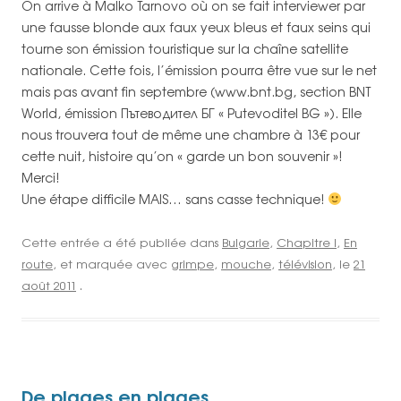
On arrive à Malko Tarnovo où on se fait interviewer par
une fausse blonde aux faux yeux bleus et faux seins qui
tourne son émission touristique sur la chaîne satellite
nationale. Cette fois, l’émission pourra être vue sur le net
mais pas avant fin septembre (www.bnt.bg, section BNT
World, émission Пътеводител БГ « Putevoditel BG »). Elle
nous trouvera tout de même une chambre à 13€ pour
cette nuit, histoire qu’on « garde un bon souvenir »!
Merci!
Une étape difficile MAIS… sans casse technique!
Cette entrée a été publiée dans
Bulgarie
,
Chapitre I
,
En
route
, et marquée avec
grimpe
,
mouche
,
télévision
, le
21
août 2011
.
De plages en plages