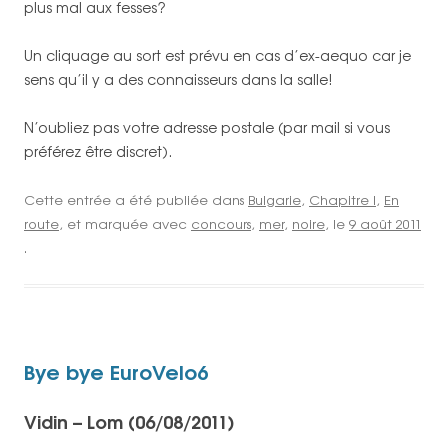
plus mal aux fesses?
Un cliquage au sort est prévu en cas d’ex-aequo car je
sens qu’il y a des connaisseurs dans la salle!
N’oubliez pas votre adresse postale (par mail si vous
préférez être discret).
Cette entrée a été publiée dans
Bulgarie
,
Chapitre I
,
En
route
, et marquée avec
concours
,
mer
,
noire
, le
9 août 2011
.
Bye bye EuroVelo6
Vidin – Lom (06/08/2011)