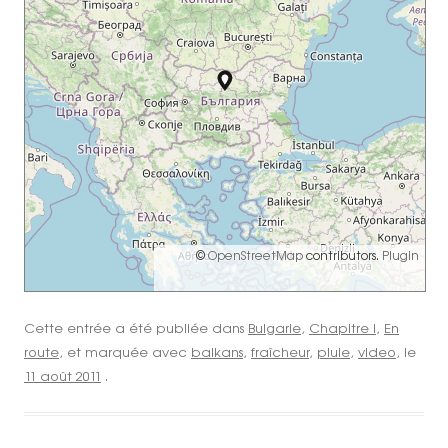
©
OpenStreetMap
contributors.
Plugin
Cette entrée a été publiée dans
Bulgarie
,
Chapitre I
,
En
route
, et marquée avec
balkans
,
fraîcheur
,
pluie
,
video
, le
11 août 2011
.