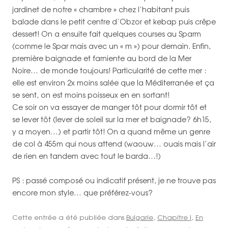
jardinet de notre « chambre » chez l’habitant puis
balade dans le petit centre d’Obzor et kebap puis crêpe
dessert! On a ensuite fait quelques courses au Sparm
(comme le Spar mais avec un « m ») pour demain. Enfin,
première baignade et farniente au bord de la Mer
Noire… de monde toujours! Particularité de cette mer :
elle est environ 2x moins salée que la Méditerranée et ça
se sent, on est moins poisseux en en sortant!
Ce soir on va essayer de manger tôt pour dormir tôt et
se lever tôt (lever de soleil sur la mer et baignade? 6h15,
y a moyen…) et partir tôt! On a quand même un genre
de col à 455m qui nous attend (waouw… ouais mais l’air
de rien en tandem avec tout le barda…!)
PS : passé composé ou indicatif présent, je ne trouve pas
encore mon style… que préférez-vous?
Cette entrée a été publiée dans
Bulgarie
,
Chapitre I
,
En