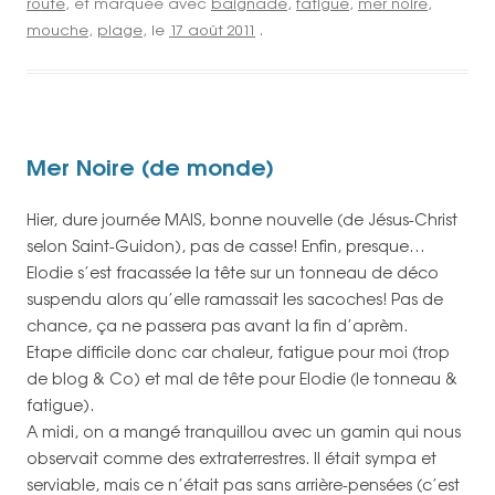
route
, et marquée avec
baignade
,
fatigue
,
mer noire
,
mouche
,
plage
, le
17 août 2011
.
Mer Noire (de monde)
Hier, dure journée MAIS, bonne nouvelle (de Jésus-Christ
selon Saint-Guidon), pas de casse! Enfin, presque…
Elodie s’est fracassée la tête sur un tonneau de déco
suspendu alors qu’elle ramassait les sacoches! Pas de
chance, ça ne passera pas avant la fin d’aprèm.
Etape difficile donc car chaleur, fatigue pour moi (trop
de blog & Co) et mal de tête pour Elodie (le tonneau &
fatigue).
A midi, on a mangé tranquillou avec un gamin qui nous
observait comme des extraterrestres. Il était sympa et
serviable, mais ce n’était pas sans arrière-pensées (c’est