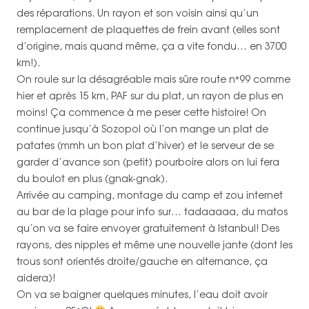
des réparations. Un rayon et son voisin ainsi qu’un
remplacement de plaquettes de frein avant (elles sont
d’origine, mais quand même, ça a vite fondu… en 3700
km!).
On roule sur la désagréable mais sûre route n°99 comme
hier et après 15 km, PAF sur du plat, un rayon de plus en
moins! Ça commence à me peser cette histoire! On
continue jusqu’à Sozopol où l’on mange un plat de
patates (mmh un bon plat d’hiver) et le serveur de se
garder d’avance son (petit) pourboire alors on lui fera
du boulot en plus (gnak-gnak).
Arrivée au camping, montage du camp et zou internet
au bar de la plage pour info sur… tadaaaaa, du matos
qu’on va se faire envoyer gratuitement à Istanbul! Des
rayons, des nipples et même une nouvelle jante (dont les
trous sont orientés droite/gauche en alternance, ça
aidera)!
On va se baigner quelques minutes, l’eau doit avoir