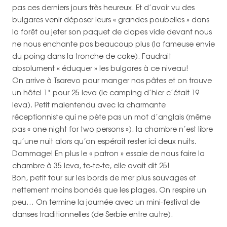
pas ces derniers jours très heureux. Et d’avoir vu des
bulgares venir déposer leurs « grandes poubelles » dans
la forêt ou jeter son paquet de clopes vide devant nous
ne nous enchante pas beaucoup plus (la fameuse envie
du poing dans la tronche de cake). Faudrait
absolument « éduquer » les bulgares à ce niveau!
On arrive à Tsarevo pour manger nos pâtes et on trouve
un hôtel 1* pour 25 leva (le camping d’hier c’était 19
leva). Petit malentendu avec la charmante
réceptionniste qui ne pète pas un mot d’anglais (même
pas « one night for two persons »), la chambre n’est libre
qu’une nuit alors qu’on espérait rester ici deux nuits.
Dommage! En plus le « patron » essaie de nous faire la
chambre à 35 leva, te-te-te, elle avait dit 25!
Bon, petit tour sur les bords de mer plus sauvages et
nettement moins bondés que les plages. On respire un
peu… On termine la journée avec un mini-festival de
danses traditionnelles (de Serbie entre autre).