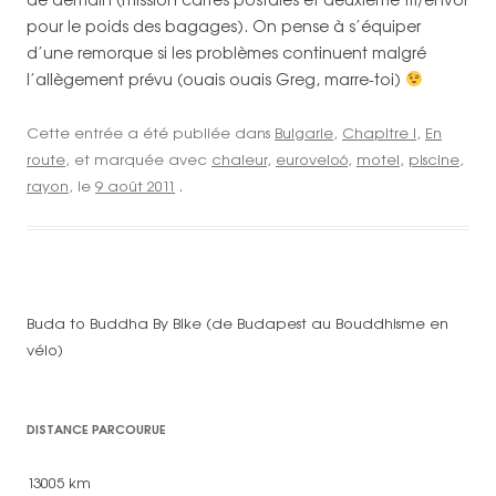
pour le poids des bagages). On pense à s’équiper
d’une remorque si les problèmes continuent malgré
l’allègement prévu (ouais ouais Greg, marre-toi)
Cette entrée a été publiée dans
Bulgarie
,
Chapitre I
,
En
route
, et marquée avec
chaleur
,
eurovelo6
,
motel
,
piscine
,
rayon
, le
9 août 2011
.
Buda to Buddha By Bike (de Budapest au Bouddhisme en
vélo)
DISTANCE PARCOURUE
13005 km