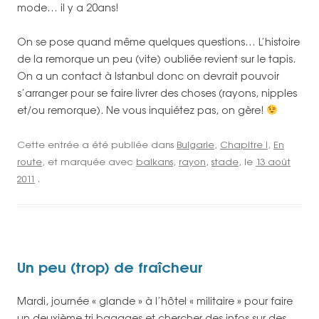
mode… il y a 20ans!
On se pose quand même quelques questions… L’histoire
de la remorque un peu (vite) oubliée revient sur le tapis.
On a un contact à Istanbul donc on devrait pouvoir
s’arranger pour se faire livrer des choses (rayons, nipples
et/ou remorque). Ne vous inquiétez pas, on gère!
Cette entrée a été publiée dans
Bulgarie
,
Chapitre I
,
En
route
, et marquée avec
balkans
,
rayon
,
stade
, le
13 août
2011
.
Un peu (trop) de fraîcheur
Mardi, journée « glande » à l’hôtel « militaire » pour faire
un deuxième tri bagages et chercher des infos sur des