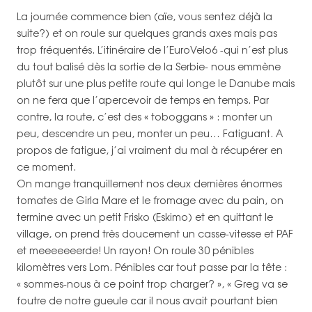
La journée commence bien (aïe, vous sentez déjà la
suite?) et on roule sur quelques grands axes mais pas
trop fréquentés. L’itinéraire de l’EuroVelo6 -qui n’est plus
du tout balisé dès la sortie de la Serbie- nous emmène
plutôt sur une plus petite route qui longe le Danube mais
on ne fera que l’apercevoir de temps en temps. Par
contre, la route, c’est des « toboggans » : monter un
peu, descendre un peu, monter un peu… Fatiguant. A
propos de fatigue, j’ai vraiment du mal à récupérer en
ce moment.
On mange tranquillement nos deux dernières énormes
tomates de Girla Mare et le fromage avec du pain, on
termine avec un petit Frisko (Eskimo) et en quittant le
village, on prend très doucement un casse-vitesse et PAF
et meeeeeeerde! Un rayon! On roule 30 pénibles
kilomètres vers Lom. Pénibles car tout passe par la tête :
« sommes-nous à ce point trop charger? », « Greg va se
foutre de notre gueule car il nous avait pourtant bien