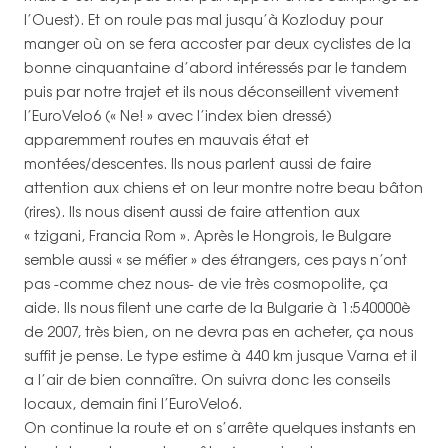
l’Ouest). Et on roule pas mal jusqu’à Kozloduy pour
manger où on se fera accoster par deux cyclistes de la
bonne cinquantaine d’abord intéressés par le tandem
puis par notre trajet et ils nous déconseillent vivement
l’EuroVelo6 (« Ne! » avec l’index bien dressé)
apparemment routes en mauvais état et
montées/descentes. Ils nous parlent aussi de faire
attention aux chiens et on leur montre notre beau bâton
(rires). Ils nous disent aussi de faire attention aux
« tzigani, Francia Rom ». Après le Hongrois, le Bulgare
semble aussi « se méfier » des étrangers, ces pays n’ont
pas -comme chez nous- de vie très cosmopolite, ça
aide. Ils nous filent une carte de la Bulgarie à 1:540000è
de 2007, très bien, on ne devra pas en acheter, ça nous
suffit je pense. Le type estime à 440 km jusque Varna et il
a l’air de bien connaître. On suivra donc les conseils
locaux, demain fini l’EuroVelo6.
On continue la route et on s’arrête quelques instants en