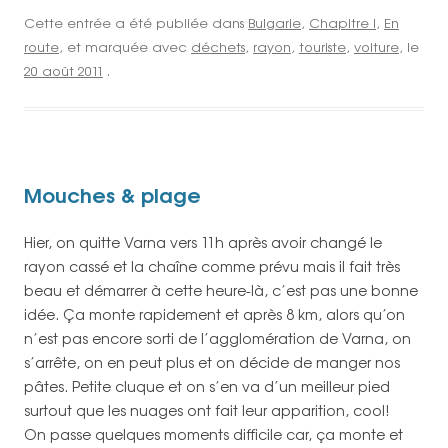
Cette entrée a été publiée dans
Bulgarie
,
Chapitre I
,
En
route
, et marquée avec
déchets
,
rayon
,
touriste
,
voiture
, le
20 août 2011
.
Mouches & plage
Hier, on quitte Varna vers 11h après avoir changé le
rayon cassé et la chaîne comme prévu mais il fait très
beau et démarrer à cette heure-là, c’est pas une bonne
idée. Ça monte rapidement et après 8 km, alors qu’on
n’est pas encore sorti de l’agglomération de Varna, on
s’arrête, on en peut plus et on décide de manger nos
pâtes. Petite cluque et on s’en va d’un meilleur pied
surtout que les nuages ont fait leur apparition, cool!
On passe quelques moments difficile car, ça monte et