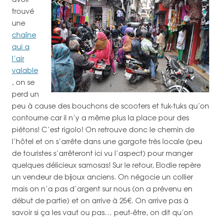
trouvé
une
chaîne
qui a
l’air
valable
, on se
perd un
peu à cause des bouchons de scooters et tuk-tuks qu’on
contourne car il n’y a même plus la place pour des
piétons! C’est rigolo! On retrouve donc le chemin de
l’hôtel et on s’arrête dans une gargote très locale (peu
de touristes s’arrêteront ici vu l’aspect) pour manger
quelques délicieux samosas! Sur le retour, Elodie repère
un vendeur de bijoux anciens. On négocie un collier
mais on n’a pas d’argent sur nous (on a prévenu en
début de partie) et on arrive à 25€. On arrive pas à
savoir si ça les vaut ou pas… peut-être, on dit qu’on