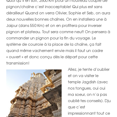
Quoi qu’il en soit, 2800 Km pour un nouveau couple de
pignon/chaîne c’est inacceptable! Qui plus est sans
dérailleur! Quand on verra Olivier, Sophie et Seb, on aura
deux nouvelles bonnes chaînes. On en installera une à
Jaipur (dans 550 Km) et on en profitera pour inverser
pignon et plateau. Tout sera comme neuf! On pensera à
commander un pignon pour la fin du voyage. Le
système de courroie à la place de la chaîne, ça fait
quand même vachement envie mais il faut un cadre
« ouvert » et donc conçu dès le départ pour cette
transmission!
Allez, je tente d’oublier
et on va visiter le
temple Jagdish (avec
nos tongues, oui oui
ma soeur, on n’a pas
oublié tes conseils). Dju
que c’est
impressionnant tout ce