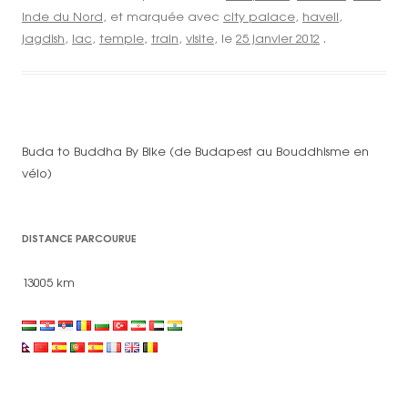
Inde du Nord
, et marquée avec
city palace
,
haveli
,
jagdish
,
lac
,
temple
,
train
,
visite
, le
25 janvier 2012
.
Buda to Buddha By Bike (de Budapest au Bouddhisme en
vélo)
DISTANCE PARCOURUE
13005 km