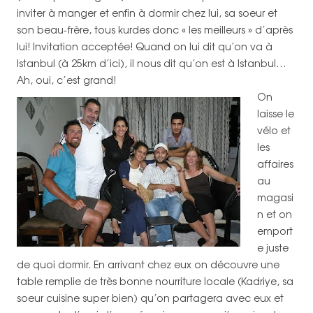
inviter à manger et enfin à dormir chez lui, sa soeur et
son beau-frère, tous kurdes donc « les meilleurs » d’après
lui! Invitation acceptée! Quand on lui dit qu’on va à
Istanbul (à 25km d’ici), il nous dit qu’on est à Istanbul…
Ah, oui, c’est grand!
On
laisse le
vélo et
les
affaires
au
magasi
n et on
emport
e juste
de quoi dormir. En arrivant chez eux on découvre une
table remplie de très bonne nourriture locale (Kadriye, sa
soeur cuisine super bien) qu’on partagera avec eux et