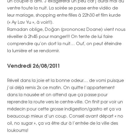
un couple d’ami. J’exagérerai un peu car j’aurai mal au
ventre toute la nuit. La soirée se passe entre vidéo de
leur mariage, shopping entre filles à 22h30 et film kurde
(« Ay Lav Yu », à voir!!).
Ramadan oblige, Doğan (prononcez Doane) vient nous
réveiller à 2h45 pour manger!!! On tente de lui faire
comprendre qu’on dort la nuit… Ouf, on peut éteindre
la lumière et se rendormir.
Vendredi 26/08/2011
Réveil dans la joie et la bonne odeur… de vomi puisque
j’ai déjà remis 2x ce matin. On quitte l’appartement
dans la nausée et on attend que ça passe pour
reprendre la route vers le centre-ville. On finit par voir un
médecin pour cette grosse indigestion/gastro et ça va
beaucoup mieux d’un coup. Conseil avant départ « no
oil, no sugar », ça va être dur à l’entrée de la ville des
loukoums!