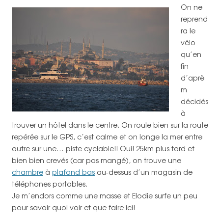
On ne
reprend
ra le
vélo
qu’en
fin
d’aprè
m
décidés
à
trouver un hôtel dans le centre. On roule bien sur la route
repérée sur le GPS, c’est calme et on longe la mer entre
autre sur une… piste cyclable!! Oui! 25km plus tard et
bien bien crevés (car pas mangé), on trouve une
chambre
à
plafond bas
au-dessus d’un magasin de
téléphones portables.
Je m’endors comme une masse et Elodie surfe un peu
pour savoir quoi voir et que faire ici!