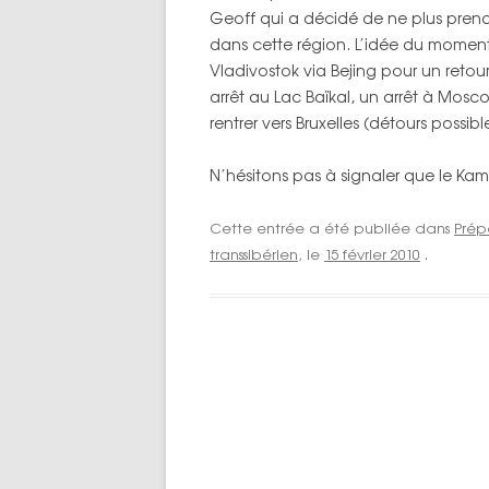
Geoff qui a décidé de ne plus prendre 
TOPOS PAR 
dans cette région. L’idée du moment
Vladivostok via Bejing pour un retour
arrêt au Lac Baïkal, un arrêt à Moscou
rentrer vers Bruxelles (détours possibl
N’hésitons pas à signaler que le Kam
Cette entrée a été publiée dans
Prép
transsibérien
, le
15 février 2010
.