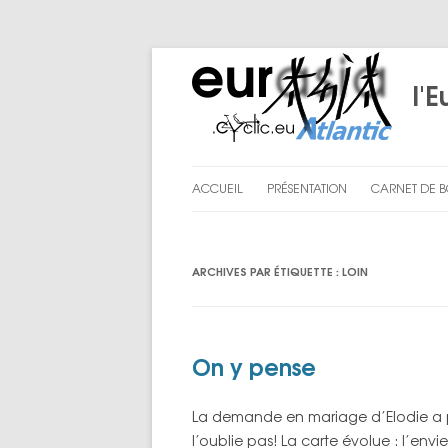
l'E
ACCUEIL
PRÉSENTATION
CARNET DE 
LE PROJET
PRÉPARATI
ARCHIVES PAR ÉTIQUETTE :
LOIN
NOUS
CHAPITRE I
CHAPITRE II
CHAPITRE III
On y pense
ENGLISH SU
La demande en mariage d’Elodie a po
LES BILANS D
l’oublie pas! La carte évolue : l’envie