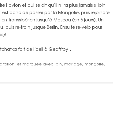
l’avion et qui se dit qu’il n’ira plus jamais si loin
PAYS
IRAN
TURQUIE
FRANCE
CARTE INDE DU SUD
 est donc de passer par la Mongolie, puis rejoindre
 en Transsibérien jusqu’à Moscou (en 6 jours). Un
ÉMIRATS ARABES UNIS
IRAN
ROYAUME-UNI
CARTE INDE DU NORD, NÉPAL
, puis re-train jusque Berlin. Ensuite re-vélo pour
es)!
INDE DU SUD
ÉMIRATS ARABES UNIS
BELGIQUE
CARTE MAROC
INDE DU NORD
tchatka fait de l’oeil à Geoffroy…
CARTE ESPAGNE, PORTUGAL
NÉPAL
CARTE FRANCE, ROYAUME-UNI,
aration
, et marquée avec
loin
,
mariage
,
mongolie
,
BELGIQUE
MAROC
ESPAGNE
PORTUGAL
FRANCE
ROYAUME UNI
BELGIQUE