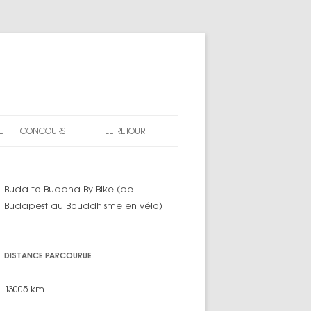
E
CONCOURS
|
LE RETOUR
AN DU SITE
EXPLICATIONS
Buda to Buddha By Bike (de
ARTICLES « CONCOURS »
Budapest au Bouddhisme en vélo)
DISTANCE PARCOURUE
13005 km