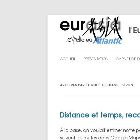
l'E
ACCUEIL
PRÉSENTATION
CARNET DE 
LE PROJET
PRÉPARATI
ARCHIVES PAR ÉTIQUETTE :
TRANSSIBÉRIEN
NOUS
CHAPITRE I
CHAPITRE II
CHAPITRE III
Distance et temps, reca
ENGLISH SU
À la base, on voulait estimer notre p
LES BILANS D
suivent les routes dans Google Maps