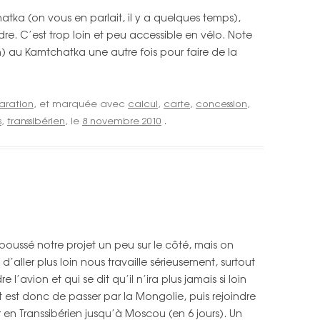
chatka (on vous en parlait, il y a quelques temps),
dre. C’est trop loin et peu accessible en vélo. Note
ien) au Kamtchatka une autre fois pour faire de la
aration
, et marquée avec
calcul
,
carte
,
concession
,
s
,
transsibérien
, le
8 novembre 2010
.
ussé notre projet un peu sur le côté, mais on
 d’aller plus loin nous travaille sérieusement, surtout
l’avion et qui se dit qu’il n’ira plus jamais si loin
 est donc de passer par la Mongolie, puis rejoindre
 en Transsibérien jusqu’à Moscou (en 6 jours). Un