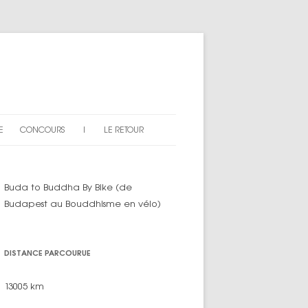
E
CONCOURS
|
LE RETOUR
AN DU SITE
EXPLICATIONS
Buda to Buddha By Bike (de
ARTICLES « CONCOURS »
Budapest au Bouddhisme en vélo)
DISTANCE PARCOURUE
13005 km