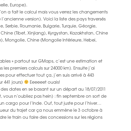
elle, Europe).
PAYS
IRAN
TURQUIE
FRANCE
CARTE INDE DU SUD
u’on a fait le calcul mais vous verrez les changements
l’ancienne version). Voici la liste des pays traversés
ÉMIRATS ARABES UNIS
IRAN
ROYAUME-UNI
CARTE INDE DU NORD, NÉPAL
ie, Serbie, Roumanie, Bulgarie, Turquie, Géorgie,
 Chine (Tibet, Xinjiang), Kyrgystan, Kazakhstan, Chine
INDE DU SUD
ÉMIRATS ARABES UNIS
BELGIQUE
CARTE MAROC
e), Mongolie, Chine (Mongolie Intérieure, Hebei,
INDE DU NORD
CARTE ESPAGNE, PORTUGAL
NÉPAL
CARTE FRANCE, ROYAUME-UNI,
ables » partout sur GMaps, c’est une estimation et
BELGIQUE
 les premiers calculs sur 24000 km). Ensuite j’ai
MAROC
es pour effectuer tout ça, j’en suis arrivé à 443
ESPAGNE
ur 441 jours)
Eeeeeet ouais!
 des dates en se basant sur un départ au 18/07/2011
PORTUGAL
 vous n’oubliez pas hein) : fin septembre on sort de
un cargo pour l’Inde. Ouf, tout juste pour l’hiver…
FRANCE
eur du trajet car ça nous emmène le 3 octobre à
ROYAUME UNI
e le train ou faire des concessions sur les régions
BELGIQUE