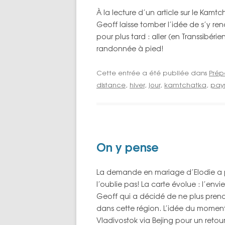
À la lecture d’un article sur le Kamt
Geoff laisse tomber l’idée de s’y ren
pour plus tard : aller (en Transsibér
randonnée à pied!
Cette entrée a été publiée dans
Prép
distance
,
hiver
,
jour
,
kamtchatka
,
pay
On y pense
La demande en mariage d’Elodie a po
l’oublie pas! La carte évolue : l’envie
Geoff qui a décidé de ne plus prendre 
dans cette région. L’idée du moment
Vladivostok via Bejing pour un retour