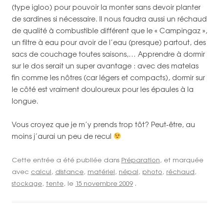
(type igloo) pour pouvoir la monter sans devoir planter
de sardines si nécessaire. Il nous faudra aussi un réchaud
de qualité à combustible différent que le « Campingaz »,
un filtre à eau pour avoir de l’eau (presque) partout, des
sacs de couchage toutes saisons,… Apprendre à dormir
sur le dos serait un super avantage : avec des matelas
fin comme les nôtres (car légers et compacts), dormir sur
le côté est vraiment douloureux pour les épaules à la
longue.
Vous croyez que je m’y prends trop tôt? Peut-être, au
moins j’aurai un peu de recul
Cette entrée a été publiée dans
Préparation
, et marquée
avec
calcul
,
distance
,
matériel
,
népal
,
photo
,
réchaud
,
stockage
,
tente
, le
15 novembre 2009
.