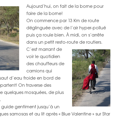
Aujourd’hui, on fait de la borne pour
PAYS
IRAN
TURQUIE
FRANCE
CARTE INDE DU SUD
faire de la borne!
On commence par 13 Km de route
ÉMIRATS ARABES UNIS
IRAN
ROYAUME-UNI
CARTE INDE DU NORD, NÉPAL
déglinguée avec de l’air hyper-pollué
INDE DU SUD
ÉMIRATS ARABES UNIS
BELGIQUE
puis ça roule bien. À midi, on s’arrête
CARTE MAROC
dans un petit resto-route de routiers.
INDE DU NORD
CARTE ESPAGNE, PORTUGAL
C’est marrant de
voir le quotidien
NÉPAL
CARTE FRANCE, ROYAUME-UNI,
des chauffeurs de
BELGIQUE
MAROC
camions qui
 saut d’eau froide en bord de
ESPAGNE
epartent! On traverse des
ue quelques mosquées, de plus
PORTUGAL
.
s guide gentiment jusqu’à un
FRANCE
ues samosas et au lit après « Blue Valentine » sur Star
ROYAUME UNI
BELGIQUE