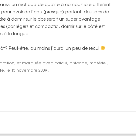
a aussi un réchaud de qualité à combustible différent
u pour avoir de l’eau (presque) partout, des sacs de
 à dormir sur le dos serait un super avantage :
s (car légers et compacts), dormir sur le côté est
s à la longue.
ôt? Peut-être, au moins j’aurai un peu de recul
aration
, et marquée avec
calcul
,
distance
,
matériel
,
te
, le
15 novembre 2009
.