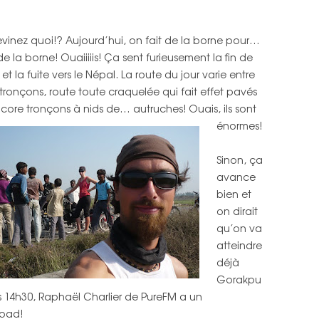
evinez quoi!? Aujourd’hui, on fait de la borne pour…
de la borne! Ouaiiiiis! Ça sent furieusement la fin de
 et la fuite vers le Népal. La route du jour varie entre
tronçons, route toute craquelée qui fait effet pavés
core tronçons à nids de… autruches! Ouais, ils sont
énormes!
Sinon, ça
avance
bien et
on dirait
qu’on va
atteindre
déjà
Gorakpu
ers 14h30, Raphaël Charlier de PureFM a un
road!