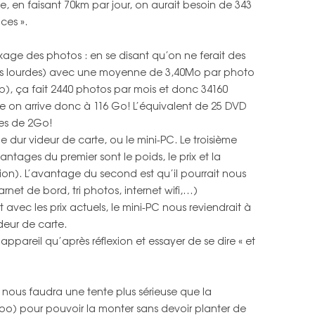
e, en faisant 70km par jour, on aurait besoin de 343
ces ».
ckage des photos : en se disant qu’on ne ferait des
lus lourdes) avec une moyenne de 3,40Mo par photo
p), ça fait 2440 photos par mois et donc 34160
ce on arrive donc à 116 Go! L’équivalent de 25 DVD
res de 2Go!
ue dur videur de carte, ou le mini-PC. Le troisième
antages du premier sont le poids, le prix et la
on). L’avantage du second est qu’il pourrait nous
rnet de bord, tri photos, internet wifi,…)
 avec les prix actuels, le mini-PC nous reviendrait à
deur de carte.
l’appareil qu’après réflexion et essayer de se dire « et
nous faudra une tente plus sérieuse que la
oo) pour pouvoir la monter sans devoir planter de