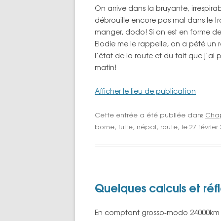
On arrive dans la bruyante, irrespira
débrouille encore pas mal dans le tr
manger, dodo! Si on est en forme dem
Elodie me le rappelle, on a pété un 
l’état de la route et du fait que j’ai
matin!
Afficher le lieu de publication
Cette entrée a été publiée dans
Chapi
borne
,
fuite
,
népal
,
route
, le
27 février
Quelques calculs et réf
En comptant grosso-modo 24000km (just