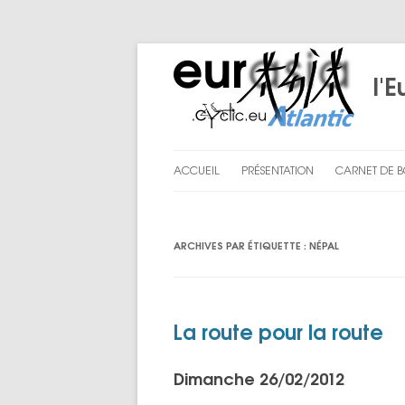
l'E
ACCUEIL
PRÉSENTATION
CARNET DE 
LE PROJET
PRÉPARATI
ARCHIVES PAR ÉTIQUETTE :
NÉPAL
NOUS
CHAPITRE I
CHAPITRE II
CHAPITRE III
La route pour la route
ENGLISH SU
Dimanche 26/02/2012
LES BILANS D