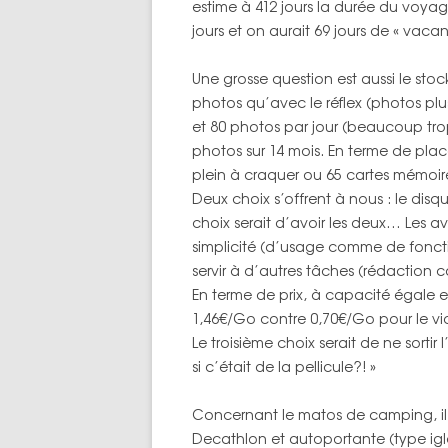
estime à 412 jours la durée du voyag
jours et on aurait 69 jours de « vacan
Une grosse question est aussi le sto
photos qu’avec le réflex (photos p
et 80 photos par jour (beaucoup tro
photos sur 14 mois. En terme de pla
plein à craquer ou 65 cartes mémoi
Deux choix s’offrent à nous : le disq
choix serait d’avoir les deux… Les av
simplicité (d’usage comme de foncti
servir à d’autres tâches (rédaction ca
En terme de prix, à capacité égale et
1,46€/Go contre 0,70€/Go pour le vi
Le troisième choix serait de ne sortir 
si c’était de la pellicule?! »
Concernant le matos de camping, il 
Decathlon et autoportante (type igl