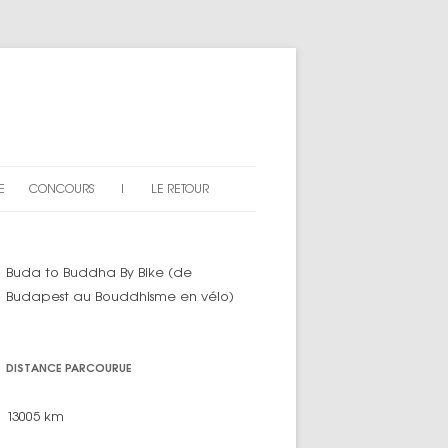
E
CONCOURS
|
LE RETOUR
AN DU SITE
EXPLICATIONS
Buda to Buddha By Bike (de
ARTICLES « CONCOURS »
Budapest au Bouddhisme en vélo)
DISTANCE PARCOURUE
13005 km