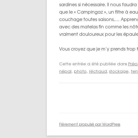
sardines si nécessaire. Il nous faudr
que le « Campingaz », un filtre à ea
couchage toutes saisons,… Apprendre
avec des matelas fin comme les nôtre
vraiment douloureux pour les épaule
Vous croyez que je m’y prends trop t
Cette entrée a été publiée dans
Prép
népal
,
photo
,
réchaud
,
stockage
,
ten
Fièrement propulsé par WordPress