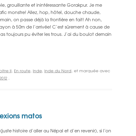
ble, grouillante et inintéressante Gorakpur. Je me
afic monstre! Allez, hop, hôtel, douche chaude,
ain, on passe déjà la frontière en fait! Ah non,
rayon à 50m de l’arrivée! C’est sûrement à cause de
 pas toujours pu éviter les trous. J’ai du boulot demain
tre II
,
En route
,
Inde
,
Inde du Nord
, et marquée avec
 2012
.
lexions matos
e histoire d’aller au Népal et d’en revenir), si l’on