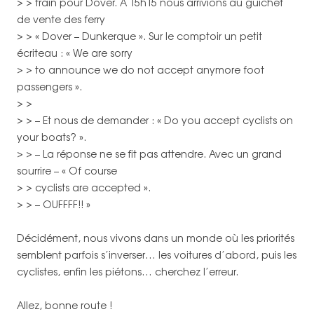
> > train pour Dover. A 15h15 nous arrivions au guichet
de vente des ferry
> > « Dover – Dunkerque ». Sur le comptoir un petit
écriteau : « We are sorry
> > to announce we do not accept anymore foot
passengers ».
> >
> > – Et nous de demander : « Do you accept cyclists on
your boats? ».
> > – La réponse ne se fit pas attendre. Avec un grand
sourrire – « Of course
> > cyclists are accepted ».
> > – OUFFFF!! »
Décidément, nous vivons dans un monde où les priorités
semblent parfois s’inverser… les voitures d’abord, puis les
cyclistes, enfin les piétons… cherchez l’erreur.
Allez, bonne route !