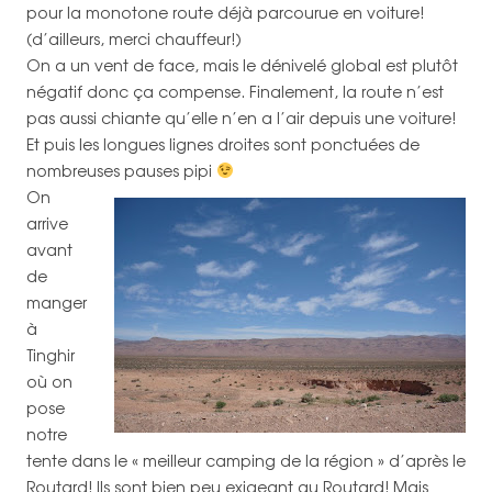
pour la monotone route déjà parcourue en voiture!
(d’ailleurs, merci chauffeur!)
On a un vent de face, mais le dénivelé global est plutôt
négatif donc ça compense. Finalement, la route n’est
pas aussi chiante qu’elle n’en a l’air depuis une voiture!
Et puis les longues lignes droites sont ponctuées de
nombreuses pauses pipi
On
arrive
avant
de
manger
à
Tinghir
où on
pose
notre
tente dans le « meilleur camping de la région » d’après le
Routard! Ils sont bien peu exigeant au Routard! Mais