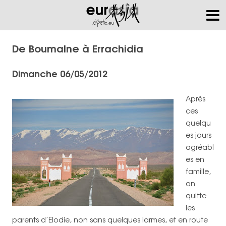
De Boumalne à Errachidia
Dimanche 06/05/2012
Après
ces
quelqu
es jours
agréabl
es en
famille,
on
quitte
les
parents d’Elodie, non sans quelques larmes, et en route