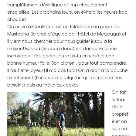
complètement désertique et trop chaudement
ensoleillée! Les prochains jours, on évitera les heures trop
chaudes.
On arrive à Goulmima où on téléphone au papa de
Mustapha (le chef d’équipe de l’hôtel de Merzouga) et
il vient nous chercher pour nous guider jusqu’à la
maison! Bassou (le papa donc) est dans une forme
incroyable : des pectos en veux-tu en voilà et une
bonne humeur folle! Son dicton : pour tout comprendre,
il faut être joyeux! Il n’a pas tord! On a droit à la douche
directement (tiens, voilà quelqu’un qui comprend nos
besoins) puis au thé et aux cakes!
On fait
le tour
de la
propriét
é et on
se rend
compte