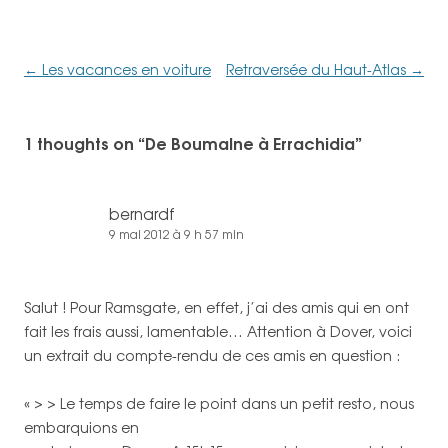
Navigation
←
Les vacances en voiture
Retraversée du Haut-Atlas
→
des
articles
1 thoughts on “
De Boumalne à Errachidia
”
bernardf
9 mai 2012 à 9 h 57 min
Salut ! Pour Ramsgate, en effet, j’ai des amis qui en ont
fait les frais aussi, lamentable… Attention à Dover, voici
un extrait du compte-rendu de ces amis en question :
« > > Le temps de faire le point dans un petit resto, nous
embarquions en