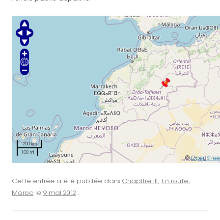
200 km
100 mi
©
OpenStre
Cette entrée a été publiée dans
Chapitre III
,
En route
,
Maroc
le
9 mai 2012
.