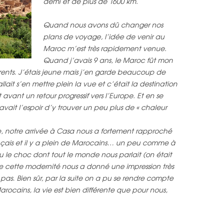
demi et de plus de 1600 km.
Quand nous avons dû changer nos
plans de voyage, l’idée de venir au
Maroc m’est très rapidement venue.
Quand j’avais 9 ans, le Maroc fût mon
rents. J’étais jeune mais j’en garde beaucoup de
lait s’en mettre plein la vue et c’était la destination
ant un retour progressif vers l’Europe. Et en se
it l’espoir d’y trouver un peu plus de « chaleur
e, notre arrivée à Casa nous a fortement rapproché
nçais et il y a plein de Marocains… un peu comme à
 le choc dont tout le monde nous parlait (on était
ute cette modernité nous a donné une impression très
pas. Bien sûr, par la suite on a pu se rendre compte
rocains, la vie est bien différente que pour nous,