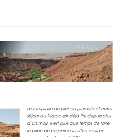
PAYS
IRAN
TURQUIE
FRANCE
CARTE INDE DU SUD
ÉMIRATS ARABES UNIS
IRAN
ROYAUME-UNI
CARTE INDE DU NORD, NÉPAL
INDE DU SUD
ÉMIRATS ARABES UNIS
BELGIQUE
CARTE MAROC
INDE DU NORD
CARTE ESPAGNE, PORTUGAL
NÉPAL
CARTE FRANCE, ROYAUME-UNI,
BELGIQUE
MAROC
ESPAGNE
PORTUGAL
Le temps file de plus en plus vite et notre
FRANCE
séjour au Maroc est déjà fini depuis plus
ROYAUME UNI
d’un mois. Il est plus que temps de faire
le bilan de ce parcours d’un mois et
BELGIQUE