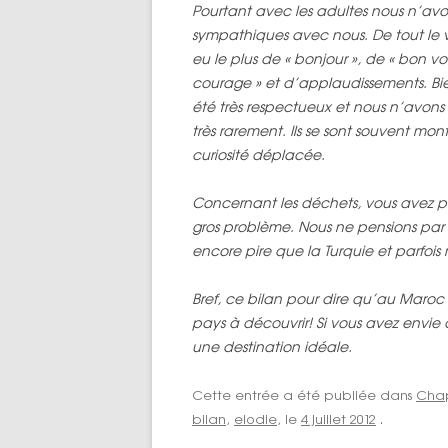
Pourtant avec les adultes nous n’avon
sympathiques avec nous. De tout le
eu le plus de « bonjour », de « bon v
courage » et d’applaudissements. Bien s
été très respectueux et nous n’avons
très rarement. Ils se sont souvent mont
curiosité déplacée.
Concernant les déchets, vous avez pu 
gros problème. Nous ne pensions par 
encore pire que la Turquie et parfoi
Bref, ce bilan pour dire qu’au Maroc
pays à découvrir! Si vous avez envie
une destination idéale.
Cette entrée a été publiée dans
Chapi
bilan
,
elodie
, le
4 juillet 2012
.