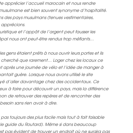
e apprécier l’accueil marocain et nous rendre
musulmane est bien souvent synonyme d’hospitalité.
ans des pays musulmans (tenues vestimentaires,
 apprécions.
uristique et l’appât de l’argent peut fausser les
 Népal nous ont peut-être rendus trop méfiants…
 gens étaient prêts à nous ouvrir leurs portes et ils
vons cherché que rarement… Loger chez les locaux ce
ant après une journée de vélo et l’idée de manger à
ntait guère. Lorsque nous avons utilisé le site
yé d’aller davantage chez des occidentaux. Ce
eux à faire pour découvrir un pays, mais la différence
est bon de retrouver des repères et de rencontrer des
soin sans rien avoir à dire.
 toujours des plus facile mais tout à fait faisable
s le guide du Routard). Même si dans beaucoup
est pas évident de trouver un endroit où ne surgira pas