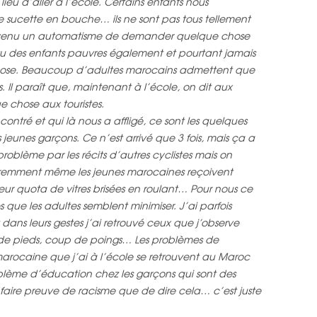
ieu d’aller à l’école. Certains enfants nous
ucette en bouche… ils ne sont pas tous tellement
devenu un automatisme de demander quelque chose
 vu des enfants pauvres également et pourtant jamais
hose. Beaucoup d’adultes marocains admettent que
. Il paraît que, maintenant à l’école, on dit aux
 chose aux touristes.
ntré et qui là nous a affligé, ce sont les quelques
jeunes garçons. Ce n’est arrivé que 3 fois, mais ça a
problème par les récits d’autres cyclistes mais on
paremment même les jeunes marocaines reçoivent
t leur quota de vitres brisées en roulant… Pour nous ce
que les adultes semblent minimiser. J’ai parfois
 dans leurs gestes j’ai retrouvé ceux que j’observe
de pieds, coup de poings… Les problèmes de
arocaine que j’ai à l’école se retrouvent au Maroc
oblème d’éducation chez les garçons qui sont des
t faire preuve de racisme que de dire cela… c’est juste