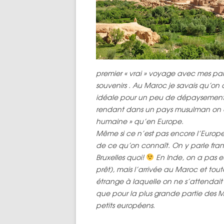
premier « vrai » voyage avec mes pa
souvenirs . Au Maroc je savais qu’on al
idéale pour un peu de dépaysement av
rendant dans un pays musulman on ava
humaine » qu’en Europe.
Même si ce n’est pas encore l’Europ
de ce qu’on connaît. On y parle fra
Bruxelles quoi!
En Inde, on a pas eu
prêt), mais l’arrivée au Maroc et to
étrange à laquelle on ne s’attendait 
que pour la plus grande partie des Ma
petits européens.