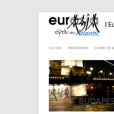
l'E
ACCUEIL
PRÉSENTATION
CARNET DE 
LE PROJET
PRÉPARATI
NOUS
CHAPITRE I
CHAPITRE II
CHAPITRE III
ENGLISH SU
LES BILANS D