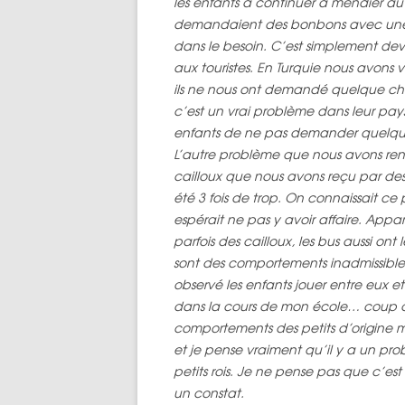
les enfants à continuer à mendier au l
demandaient des bonbons avec une s
dans le besoin. C’est simplement 
aux touristes. En Turquie nous avons
ils ne nous ont demandé quelque c
c’est un vrai problème dans leur pays
enfants de ne pas demander quelque
L’autre problème que nous avons renco
cailloux que nous avons reçu par des 
été 3 fois de trop. On connaissait ce 
espérait ne pas y avoir affaire. Ap
parfois des cailloux, les bus aussi on
sont des comportements inadmissibles 
observé les enfants jouer entre eux et
dans la cours de mon école… coup 
comportements des petits d’origine m
et je pense vraiment qu’il y a un pr
petits rois. Je ne pense pas que c’es
un constat.