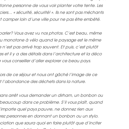
onne personne de vous voir planter votre tente. Les
iers… « sécurité, sécurité! ». Ils ne sont pas méchants
t camper loin d’une ville pour ne pas être embêté.
parler? Vous avez vu nos photos. C’est beau, même
n peu monotone à vélo quand le paysage est le même
 n’est pas arrivé trop souvent. Et puis, c’est plutôt
es et il y a des détails dans l’architecture et la déco
vous conseiller d’aller explorer ce beau pays.
 lors de ce séjour et nous ont gâché l’image de ce
et l’abondance des déchets dans la nature.
es sans arrêt vous demander un dirham, un bonbon ou
our beaucoup dans ce problème. S’il vous plaît, quand
n’importe quel pays pauvre, ne donnez rien aux
rez personnes en donnant un bonbon ou un stylo.
iation que saura quoi en faire plutôt que d’inciter