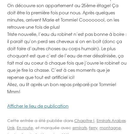
On découvre son appartement au 25ème étage! Ça
doit être la première fois pour nous. Après quelques
minutes, arrivent Marie et Tommie! Coooooool, on les
retrouve une fois de plus!
Triste nouvelle, l’eau du robinet n’est pas bonne à boire :
il parait qu’on perd ses cheveux si on en boit (donc ça
doit faire d’autres choses au corps humain). Le plus
choquant est que c’est de l’eau de mer désalinisée, ça
fait mal au coeur à chaque fois que j’ouvre le robinet ou
que je tire la chasse. C’est à ces moments que je
repense que tout est artificiel ici!
Allez, au lit après un bon repas préparé par Tommie!
Mmm!
Afficher le lieu de publication
Cette entrée a été publiée dans
Chapitre I
,
Emirats Arabes
Unis
,
En route
, et marquée avec
emirats
,
ferry
,
montagne
,