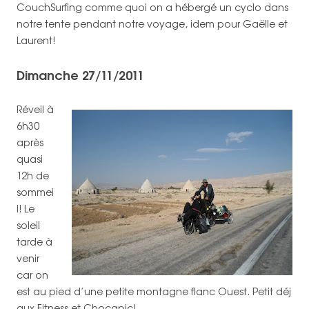
CouchSurfing comme quoi on a hébergé un cyclo dans
notre tente pendant notre voyage, idem pour Gaëlle et
Laurent!
Dimanche 27/11/2011
Réveil à
6h30
après
quasi
12h de
sommei
l! Le
soleil
tarde à
venir
car on
est au pied d’une petite montagne flanc Ouest. Petit déj
aux Fitness et Chocapic!