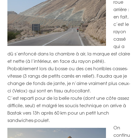
roue
arrière :
en fait,
c’est le
rayon
cassé
qui a
dû s’enfoncé dans la chambre à air, la marque est claire
et nette (à l’intérieur, en face du rayon pété).
Probablement lors du bosse ou des ces horribles casses-
vitesse (3 rangs de petits carrés en relief). Faudra que je
change de fonds de jante, je n’aime vraiment plus ceux-
ci (Velox) qui sont en tissu autocollant.
C’est reparti pour de la belle route (dont une côte assez
difficile, seul) et malgré les soucis technique on arrive à
Bastak vers 13h après 60 km pour un petit lunch
sandwiches-poulet.
On
continu