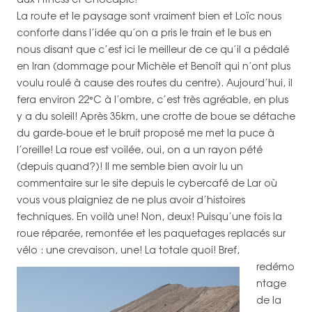
La route et le paysage sont vraiment bien et Loïc nous
conforte dans l’idée qu’on a pris le train et le bus en
nous disant que c’est ici le meilleur de ce qu’il a pédalé
en Iran (dommage pour Michèle et Benoît qui n’ont plus
voulu roulé à cause des routes du centre). Aujourd’hui, il
fera environ 22°C à l’ombre, c’est très agréable, en plus
y a du soleil! Après 35km, une crotte de boue se détache
du garde-boue et le bruit proposé me met la puce à
l’oreille! La roue est voilée, oui, on a un rayon pété
(depuis quand?)! Il me semble bien avoir lu un
commentaire sur le site depuis le cybercafé de Lar où
vous vous plaigniez de ne plus avoir d’histoires
techniques. En voilà une! Non, deux! Puisqu’une fois la
roue réparée, remontée et les paquetages replacés sur
vélo : une crevaison, une!
La totale quoi! Bref,
redémo
ntage
de la