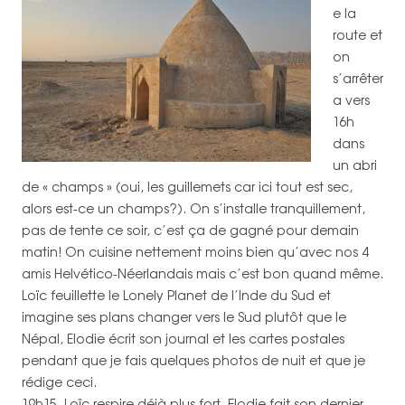
e la
route et
on
s’arrêter
a vers
16h
dans
un abri
de « champs » (oui, les guillemets car ici tout est sec,
alors est-ce un champs?). On s’installe tranquillement,
pas de tente ce soir, c’est ça de gagné pour demain
matin! On cuisine nettement moins bien qu’avec nos 4
amis Helvético-Néerlandais mais c’est bon quand même.
Loïc feuillette le Lonely Planet de l’Inde du Sud et
imagine ses plans changer vers le Sud plutôt que le
Népal, Elodie écrit son journal et les cartes postales
pendant que je fais quelques photos de nuit et que je
rédige ceci.
19h15, Loïc respire déjà plus fort, Elodie fait son dernier