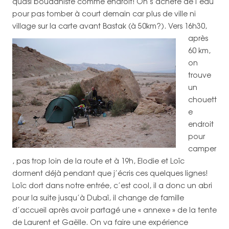
quasi bouddhiste comme endroit! On s’achète de l’eau
pour pas tomber à court demain car plus de ville ni
village sur la carte avant Bastak (à 50km?).
Vers 16h30,
après
60 km,
on
trouve
un
chouett
e
endroit
pour
camper
, pas trop loin de la route et à 19h, Elodie et Loïc
dorment déjà pendant que j’écris ces quelques lignes!
Loïc dort dans notre entrée, c’est cool, il a donc un abri
pour la suite jusqu’à Dubaï, il change de famille
d’accueil après avoir partagé une « annexe » de la tente
de Laurent et Gaëlle. On va faire une expérience