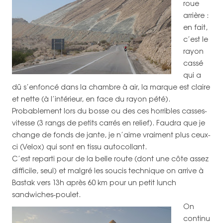
roue
arrière :
en fait,
c’est le
rayon
cassé
qui a
dû s’enfoncé dans la chambre à air, la marque est claire
et nette (à l’intérieur, en face du rayon pété).
Probablement lors du bosse ou des ces horribles casses-
vitesse (3 rangs de petits carrés en relief). Faudra que je
change de fonds de jante, je n’aime vraiment plus ceux-
ci (Velox) qui sont en tissu autocollant.
C’est reparti pour de la belle route (dont une côte assez
difficile, seul) et malgré les soucis technique on arrive à
Bastak vers 13h après 60 km pour un petit lunch
sandwiches-poulet.
On
continu