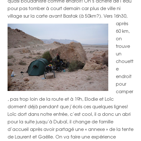
quasi bouddhiste comme endroit! On s’achète de l’eau
pour pas tomber à court demain car plus de ville ni
village sur la carte avant Bastak (à 50km?).
Vers 16h30,
après
60 km,
on
trouve
un
chouett
e
endroit
pour
camper
, pas trop loin de la route et à 19h, Elodie et Loïc
dorment déjà pendant que j’écris ces quelques lignes!
Loïc dort dans notre entrée, c’est cool, il a donc un abri
pour la suite jusqu’à Dubaï, il change de famille
d’accueil après avoir partagé une « annexe » de la tente
de Laurent et Gaëlle. On va faire une expérience