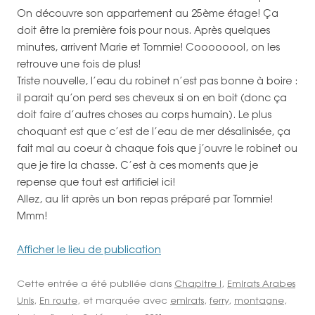
On découvre son appartement au 25ème étage! Ça
doit être la première fois pour nous. Après quelques
minutes, arrivent Marie et Tommie! Coooooool, on les
retrouve une fois de plus!
Triste nouvelle, l’eau du robinet n’est pas bonne à boire :
il parait qu’on perd ses cheveux si on en boit (donc ça
doit faire d’autres choses au corps humain). Le plus
choquant est que c’est de l’eau de mer désalinisée, ça
fait mal au coeur à chaque fois que j’ouvre le robinet ou
que je tire la chasse. C’est à ces moments que je
repense que tout est artificiel ici!
Allez, au lit après un bon repas préparé par Tommie!
Mmm!
Afficher le lieu de publication
Cette entrée a été publiée dans
Chapitre I
,
Emirats Arabes
Unis
,
En route
, et marquée avec
emirats
,
ferry
,
montagne
,