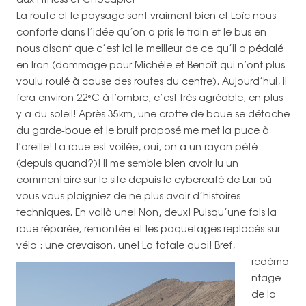
La route et le paysage sont vraiment bien et Loïc nous
conforte dans l’idée qu’on a pris le train et le bus en
nous disant que c’est ici le meilleur de ce qu’il a pédalé
en Iran (dommage pour Michèle et Benoît qui n’ont plus
voulu roulé à cause des routes du centre). Aujourd’hui, il
fera environ 22°C à l’ombre, c’est très agréable, en plus
y a du soleil! Après 35km, une crotte de boue se détache
du garde-boue et le bruit proposé me met la puce à
l’oreille! La roue est voilée, oui, on a un rayon pété
(depuis quand?)! Il me semble bien avoir lu un
commentaire sur le site depuis le cybercafé de Lar où
vous vous plaigniez de ne plus avoir d’histoires
techniques. En voilà une! Non, deux! Puisqu’une fois la
roue réparée, remontée et les paquetages replacés sur
vélo : une crevaison, une!
La totale quoi! Bref,
redémo
ntage
de la