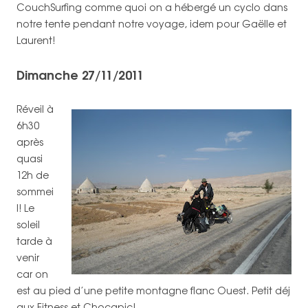
CouchSurfing comme quoi on a hébergé un cyclo dans
notre tente pendant notre voyage, idem pour Gaëlle et
Laurent!
Dimanche 27/11/2011
Réveil à
6h30
après
quasi
12h de
sommei
l! Le
soleil
tarde à
venir
car on
est au pied d’une petite montagne flanc Ouest. Petit déj
aux Fitness et Chocapic!