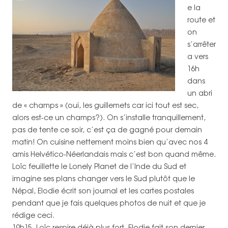
e la
route et
on
s’arrêter
a vers
16h
dans
un abri
de « champs » (oui, les guillemets car ici tout est sec,
alors est-ce un champs?). On s’installe tranquillement,
pas de tente ce soir, c’est ça de gagné pour demain
matin! On cuisine nettement moins bien qu’avec nos 4
amis Helvético-Néerlandais mais c’est bon quand même.
Loïc feuillette le Lonely Planet de l’Inde du Sud et
imagine ses plans changer vers le Sud plutôt que le
Népal, Elodie écrit son journal et les cartes postales
pendant que je fais quelques photos de nuit et que je
rédige ceci.
19h15, Loïc respire déjà plus fort, Elodie fait son dernier