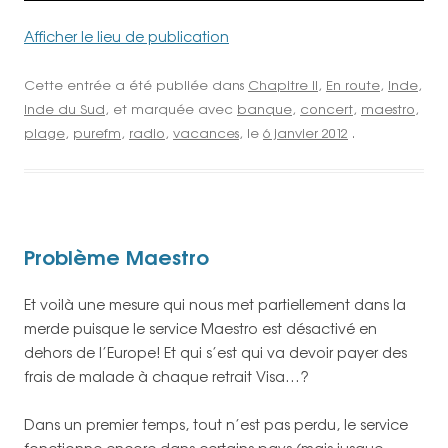
Afficher le lieu de publication
Cette entrée a été publiée dans
Chapitre II
,
En route
,
Inde
,
Inde du Sud
, et marquée avec
banque
,
concert
,
maestro
,
plage
,
purefm
,
radio
,
vacances
, le
6 janvier 2012
.
Problème Maestro
Et voilà une mesure qui nous met partiellement dans la
merde puisque le service Maestro est désactivé en
dehors de l’Europe! Et qui s’est qui va devoir payer des
frais de malade à chaque retrait Visa…?
Dans un premier temps, tout n’est pas perdu, le service