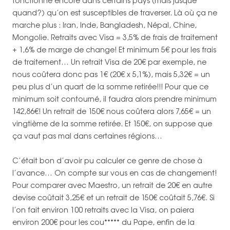
fonctionne encore dans certains pays (mais jusque
quand?) qu’on est susceptibles de traverser. Là où ça ne
marche plus : Iran, Inde, Bangladesh, Népal, Chine,
Mongolie. Retraits avec Visa = 3,5% de frais de traitement
+ 1,6% de marge de change! Et minimum 5€ pour les frais
de traitement… Un retrait Visa de 20€ par exemple, ne
nous coûtera donc pas 1€ (20€ x 5,1%), mais 5,32€ = un
peu plus d’un quart de la somme retirée!!! Pour que ce
minimum soit contourné, il faudra alors prendre minimum
142,86€! Un retrait de 150€ nous coûtera alors 7,65€ = un
vingtième de la somme retirée. Et 150€, on suppose que
ça vaut pas mal dans certaines régions…
C’était bon d’avoir pu calculer ce genre de chose à
l’avance… On compte sur vous en cas de changement!
Pour comparer avec Maestro, un retrait de 20€ en autre
devise coûtait 3,25€ et un retrait de 150€ coûtait 5,76€. Si
l’on fait environ 100 retraits avec la Visa, on paiera
environ 200€ pour les cou***** du Pape, enfin de la