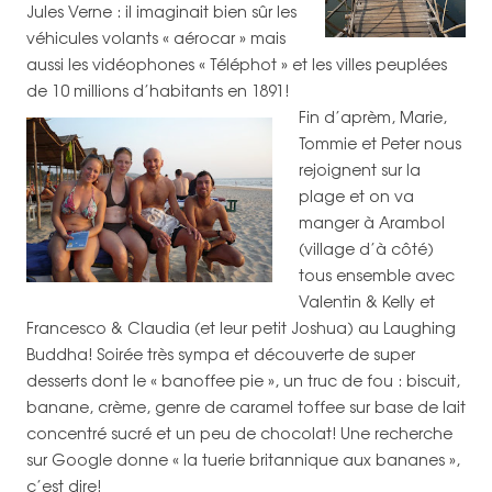
Jules Verne : il imaginait bien sûr les
véhicules volants « aérocar » mais
aussi les vidéophones « Téléphot » et les villes peuplées
de 10 millions d’habitants en 1891!
Fin d’aprèm, Marie,
Tommie et Peter nous
rejoignent sur la
plage et on va
manger à Arambol
(village d’à côté)
tous ensemble avec
Valentin & Kelly et
Francesco & Claudia (et leur petit Joshua) au Laughing
Buddha! Soirée très sympa et découverte de super
desserts dont le « banoffee pie », un truc de fou : biscuit,
banane, crème, genre de caramel toffee sur base de lait
concentré sucré et un peu de chocolat! Une recherche
sur Google donne « la tuerie britannique aux bananes »,
c’est dire!