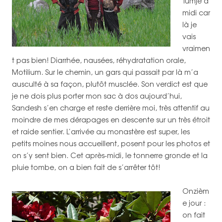
Tumje à
midi car
là je
vais
vraimen
t pas bien! Diarrhée, nausées, réhydratation orale,
Motilium. Sur le chemin, un gars qui passait par là m’a
ausculté à sa façon, plutôt musclée. Son verdict est que
je ne dois plus porter mon sac à dos aujourd’hui,
Sandesh s’en charge et reste derrière moi, très attentif au
moindre de mes dérapages en descente sur un très étroit
et raide sentier. L’arrivée au monastère est super, les
petits moines nous accueillent, posent pour les photos et
on s’y sent bien. Cet après-midi, le tonnerre gronde et la
pluie tombe, on a bien fait de s’arrêter tôt!
Onzièm
e jour :
on fait