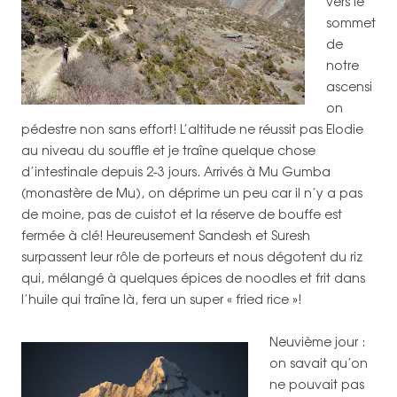
vers le
sommet
de
notre
ascensi
on
pédestre non sans effort! L’altitude ne réussit pas Elodie
au niveau du souffle et je traîne quelque chose
d’intestinale depuis 2-3 jours. Arrivés à Mu Gumba
(monastère de Mu), on déprime un peu car il n’y a pas
de moine, pas de cuistot et la réserve de bouffe est
fermée à clé! Heureusement Sandesh et Suresh
surpassent leur rôle de porteurs et nous dégotent du riz
qui, mélangé à quelques épices de noodles et frit dans
l’huile qui traîne là, fera un super « fried rice »!
Neuvième jour :
on savait qu’on
ne pouvait pas