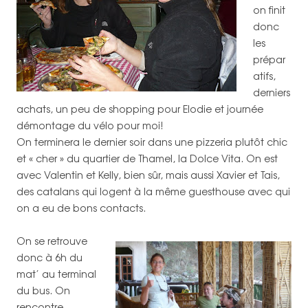
on finit
donc
les
prépar
atifs,
derniers
achats, un peu de shopping pour Elodie et journée
démontage du vélo pour moi!
On terminera le dernier soir dans une pizzeria plutôt chic
et « cher » du quartier de Thamel, la Dolce Vita. On est
avec Valentin et Kelly, bien sûr, mais aussi Xavier et Tais,
des catalans qui logent à la même guesthouse avec qui
on a eu de bons contacts.
On se retrouve
donc à 6h du
mat’ au terminal
du bus. On
rencontre