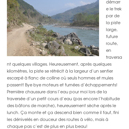
démarr
e le trek
par de
la piste
large,
future
route,
en
traversa
nt quelques villages. Heureusement, après quelques
kilomètres, la piste se rétrécit à la largeur d’un sentier
escarpé à flanc de colline où seuls hommes et mules
passent! Bye bye moteurs et fumées d’échappements!
Première chaussure dans l’eau pour moi lors de la
traversée d’un petit cours d’eau (pas encore l’habitude
des bâtons de marche), heureusement sèche après le
lunch. Ça monte et ça descend bien comme il faut, fini
les dénivelés en douceur des routes à vélo, mais à
chaque pas c’est de plus en plus beau!