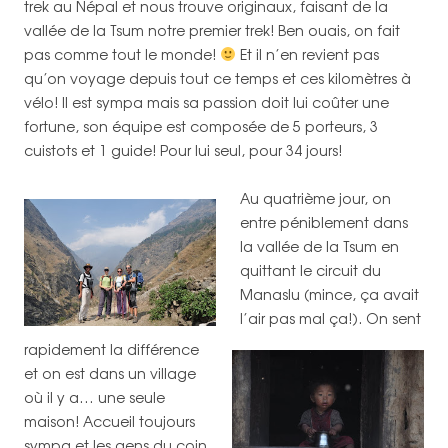
trek au Népal et nous trouve originaux, faisant de la
vallée de la Tsum notre premier trek! Ben ouais, on fait
pas comme tout le monde!
Et il n’en revient pas
qu’on voyage depuis tout ce temps et ces kilomètres à
vélo! Il est sympa mais sa passion doit lui coûter une
fortune, son équipe est composée de 5 porteurs, 3
cuistots et 1 guide! Pour lui seul, pour 34 jours!
Au quatrième jour, on
entre péniblement dans
la vallée de la Tsum en
quittant le circuit du
Manaslu (mince, ça avait
l’air pas mal ça!).
On sent
rapidement la différence
et on est dans un village
où il y a… une seule
maison! Accueil toujours
sympa et les gens du coin