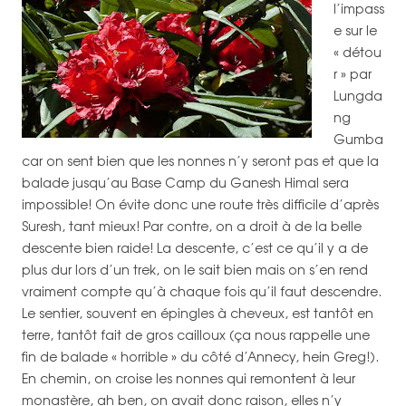
l’impass
e sur le
« détou
r » par
Lungda
ng
Gumba
car on sent bien que les nonnes n’y seront pas et que la
balade jusqu’au Base Camp du Ganesh Himal sera
impossible! On évite donc une route très difficile d’après
Suresh, tant mieux! Par contre, on a droit à de la belle
descente bien raide! La descente, c’est ce qu’il y a de
plus dur lors d’un trek, on le sait bien mais on s’en rend
vraiment compte qu’à chaque fois qu’il faut descendre.
Le sentier, souvent en épingles à cheveux, est tantôt en
terre, tantôt fait de gros cailloux (ça nous rappelle une
fin de balade « horrible » du côté d’Annecy, hein Greg!).
En chemin, on croise les nonnes qui remontent à leur
monastère, ah ben, on avait donc raison, elles n’y