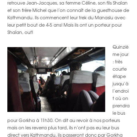
retrouve Jean-Jacques, sa femme Céline, son fils Shaïan
et son frère Michel que l’on connaît de la guesthouse de
Kathmandu. Ils commencent leur trek du Manaslu avec
leur petit bout de 4-5 ans! Mais ils ont un porteur pour
Shaïan, ouf!
Quinziè
me jour
: très
courte
étape
jusqu’à
l’endroi
t où on
prendra
le bus
pour Gorkha à 11h30. On dit au revoir à nos porteurs
mais on les reverra plus tard, ils n’ont pas eu leur bus
direct vers Kathmandu, ils passeront donc par Gorkha