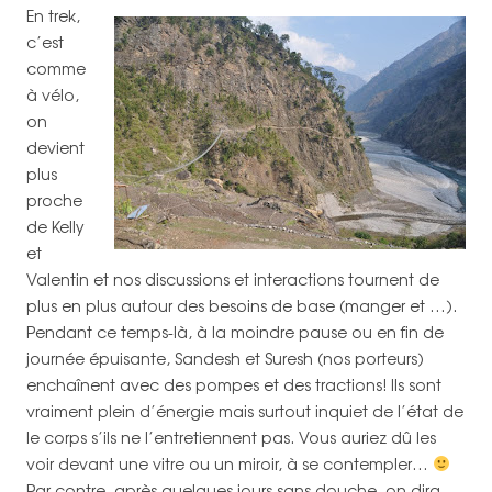
En trek,
c’est
comme
à vélo,
on
devient
plus
proche
de Kelly
et
Valentin et nos discussions et interactions tournent de
plus en plus autour des besoins de base (manger et …).
Pendant ce temps-là, à la moindre pause ou en fin de
journée épuisante, Sandesh et Suresh (nos porteurs)
enchaînent avec des pompes et des tractions! Ils sont
vraiment plein d’énergie mais surtout inquiet de l’état de
le corps s’ils ne l’entretiennent pas. Vous auriez dû les
voir devant une vitre ou un miroir, à se contempler…
Par contre, après quelques jours sans douche, on dira