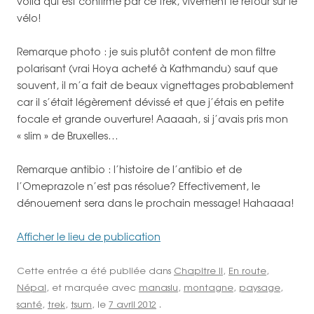
voilà qui est confirmé par ce trek, vivement le retour sur le
vélo!
Remarque photo : je suis plutôt content de mon filtre
polarisant (vrai Hoya acheté à Kathmandu) sauf que
souvent, il m’a fait de beaux vignettages probablement
car il s’était légèrement dévissé et que j’étais en petite
focale et grande ouverture! Aaaaah, si j’avais pris mon
« slim » de Bruxelles…
Remarque antibio : l’histoire de l’antibio et de
l’Omeprazole n’est pas résolue? Effectivement, le
dénouement sera dans le prochain message! Hahaaaa!
Afficher le lieu de publication
Cette entrée a été publiée dans
Chapitre II
,
En route
,
Népal
, et marquée avec
manaslu
,
montagne
,
paysage
,
santé
,
trek
,
tsum
, le
7 avril 2012
.