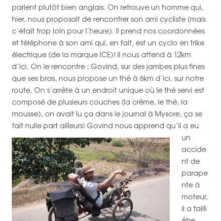
parlent plutôt bien anglais. On retrouve un homme qui,
hier, nous proposait de rencontrer son ami cycliste (mais
c’était trop loin pour l’heure). Il prend nos coordonnées
et téléphone à son ami qui, en fait, est un cyclo en trike
électrique (de la marque ICE)! Il nous attend à 12km
d’ici. On le rencontre : Govind, sur des jambes plus fines
que ses bras, nous propose un thé à 6km d’ici, sur notre
route. On s’arrête à un endroit unique où le thé servi est
composé de plusieurs couches (la crême, le thé, la
mousse), on avait lu ça dans le journal à Mysore, ça se
fait nulle part ailleurs!
Govind nous apprend qu’il a eu
un
accide
nt de
parape
nte à
moteur,
il a failli
être