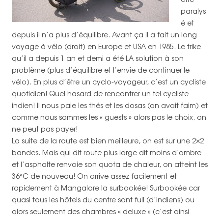
paralys
é et
depuis il n’a plus d’équilibre. Avant ça il a fait un long
voyage à vélo (droit) en Europe et USA en 1985. Le trike
qu’il a depuis 1 an et demi a été LA solution à son
problème (plus d’équilibre et l’envie de continuer le
vélo). En plus d’être un cyclo-voyageur, c’est un cycliste
quotidien! Quel hasard de rencontrer un tel cycliste
indien! Il nous paie les thés et les dosas (on avait faim) et
comme nous sommes les « guests » alors pas le choix, on
ne peut pas payer!
La suite de la route est bien meilleure, on est sur une 2×2
bandes. Mais qui dit route plus large dit moins d’ombre
et l’asphalte renvoie son quota de chaleur, on atteint les
36°C de nouveau! On arrive assez facilement et
rapidement à Mangalore la surbookée! Surbookée car
quasi tous les hôtels du centre sont full (d’indiens) ou
alors seulement des chambres « deluxe » (c’est ainsi