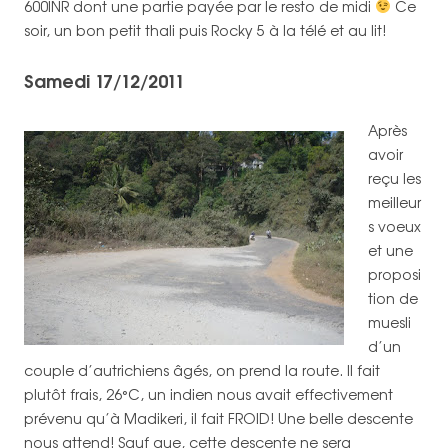
600INR dont une partie payée par le resto de midi
Ce
soir, un bon petit thali puis Rocky 5 à la télé et au lit!
Samedi 17/12/2011
Après
avoir
reçu les
meilleur
s voeux
et une
proposi
tion de
muesli
d’un
couple d’autrichiens âgés, on prend la route. Il fait
plutôt frais, 26°C, un indien nous avait effectivement
prévenu qu’à Madikeri, il fait FROID! Une belle descente
nous attend! Sauf que, cette descente ne sera