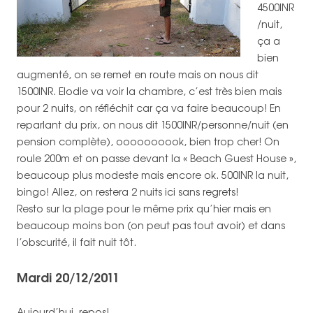
4500INR
/nuit,
ça a
bien
augmenté, on se remet en route mais on nous dit
1500INR. Elodie va voir la chambre, c’est très bien mais
pour 2 nuits, on réfléchit car ça va faire beaucoup! En
reparlant du prix, on nous dit 1500INR/personne/nuit (en
pension complète), oooooooook, bien trop cher! On
roule 200m et on passe devant la « Beach Guest House »,
beaucoup plus modeste mais encore ok. 500INR la nuit,
bingo! Allez, on restera 2 nuits ici sans regrets!
Resto sur la plage pour le même prix qu’hier mais en
beaucoup moins bon (on peut pas tout avoir) et dans
l’obscurité, il fait nuit tôt.
Mardi 20/12/2011
Aujourd’hui, repos!