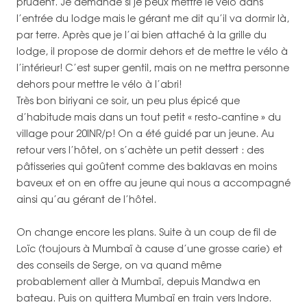
prudent. Je demande si je peux mettre le vélo dans
l’entrée du lodge mais le gérant me dit qu’il va dormir là,
par terre. Après que je l’ai bien attaché à la grille du
lodge, il propose de dormir dehors et de mettre le vélo à
l’intérieur! C’est super gentil, mais on ne mettra personne
dehors pour mettre le vélo à l’abri!
Très bon biriyani ce soir, un peu plus épicé que
d’habitude mais dans un tout petit « resto-cantine » du
village pour 20INR/p! On a été guidé par un jeune. Au
retour vers l’hôtel, on s’achète un petit dessert : des
pâtisseries qui goûtent comme des baklavas en moins
baveux et on en offre au jeune qui nous a accompagné
ainsi qu’au gérant de l’hôtel.
On change encore les plans. Suite à un coup de fil de
Loïc (toujours à Mumbaï à cause d’une grosse carie) et
des conseils de Serge, on va quand même
probablement aller à Mumbaï, depuis Mandwa en
bateau. Puis on quittera Mumbaï en train vers Indore.