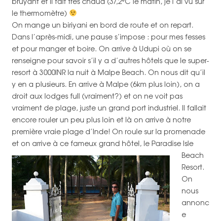
bruyant et il fait très chaud (37,2°C le matin, je l’ai vu sur
le thermomètre)
On mange un biriyani en bord de route et on repart.
Dans l’après-midi, une pause s’impose : pour mes fesses
et pour manger et boire. On arrive à Udupi où on se
renseigne pour savoir s’il y a d’autres hôtels que le super-
resort à 3000INR la nuit à Malpe Beach. On nous dit qu’il
y en a plusieurs. En arrive à Malpe (6km plus loin), on a
droit aux lodges full (vraiment?) et on ne voit pas
vraiment de plage, juste un grand port industriel. Il fallait
encore rouler un peu plus loin et là on arrive à notre
première vraie plage d’Inde! On roule sur la promenade
et on arrive à ce fameux grand hôtel, le
Paradise Isle
Beach
Resort.
On
nous
annonc
e