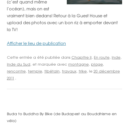
(c’est quand même
l’océan), mais on est
vraiment bien dedans! Retour à la Guest House et
upload des photos avec un bon riz à emporter devant
la TV!
Afficher le lieu de publication
Cette entrée a été publiée dans
Chapitre II
,
En route
,
Inde
,
Inde du Sud
, et marquée avec
montagne
,
plage
,
rencontre
,
temple
,
tibétain
,
travaux
,
trike
, le
20 décembre
2011
.
Buda to Buddha By Bike (de Budapest au Bouddhisme en
vélo)