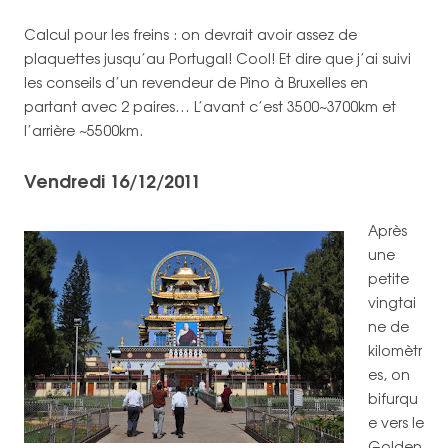
Calcul pour les freins : on devrait avoir assez de
plaquettes jusqu’au Portugal! Cool! Et dire que j’ai suivi
les conseils d’un revendeur de Pino à Bruxelles en
partant avec 2 paires… L’avant c’est 3500~3700km et
l’arrière ~5500km.
Vendredi 16/12/2011
Après
une
petite
vingtai
ne de
kilomètr
es, on
bifurqu
e vers le
Golden